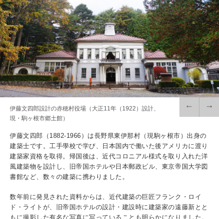
入試情報
受験生の方
在学生・保証人の方
卒業生の方
一般・企業の方
寄付・ご支援
アクセス
Pick Up
伊藤文四郎設計の赤穂村役場（大正11年（1922）設計、
現・駒ヶ根市郷土館）
伊藤文四郎（1882-1966）は長野県東伊那村（現駒ヶ根市）出身の
1. Action！x 工学院大学
建築士です。工手學校で学び、日本国内で働いた後アメリカに渡り
建築家資格を取得。帰国後は、近代コロニアル様式を取り入れた洋
風建築物を設計し、旧帝国ホテルや日本郵政ビル、東京帝国大学図
書館など、数々の建築に携わりました。
数年前に発見された資料からは、近代建築の巨匠フランク・ロイ
2. 工学院大学ヒストリー
ド・ライトが、旧帝国ホテルの設計・建設時に建築家の遠藤新とと
もに撮影した有名な写真に写っていることも明らかになりました。