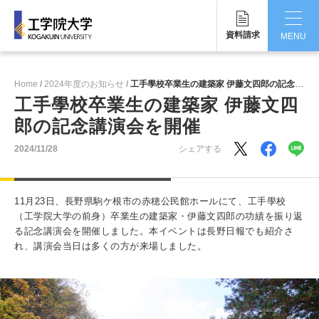
資料請求
MENU
CLOSE
Home
2024年度のお知らせ
工手學校卒業生の建築家 伊藤文四郎の記念講演会を開催
工学院大学について
工手學校卒業生の建築家 伊藤文四
郎の記念講演会を開催
学部・大学院
2024/11/28
シェアする
学生生活
国際交流・留学
11月23日、長野県駒ケ根市の赤穂公民館ホールにて、工手學校
（工学院大学の前身）卒業生の建築家・伊藤文四郎の功績を振り返
研究・産学連携
る記念講演会を開催しました。本イベントは長野日報でも紹介さ
れ、講演会当日は多くの方が来場しました。
就職・キャリア
キャンパス