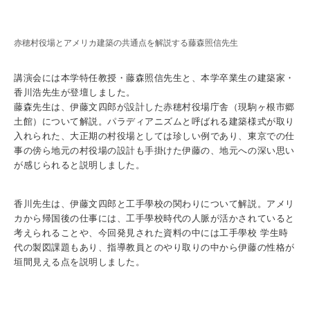
赤穂村役場とアメリカ建築の共通点を解説する藤森照信先生
講演会には本学特任教授・藤森照信先生と、本学卒業生の建築家・
香川浩先生が登壇しました。
藤森先生は、伊藤文四郎が設計した赤穂村役場庁舎（現駒ヶ根市郷
土館）について解説。パラディアニズムと呼ばれる建築様式が取り
入れられた、大正期の村役場としては珍しい例であり、東京での仕
事の傍ら地元の村役場の設計も手掛けた伊藤の、地元への深い思い
が感じられると説明しました。
香川先生は、伊藤文四郎と工手學校の関わりについて解説。アメリ
カから帰国後の仕事には、工手學校時代の人脈が活かされていると
考えられることや、今回発見された資料の中には工手學校 学生時
代の製図課題もあり、指導教員とのやり取りの中から伊藤の性格が
垣間見える点を説明しました。