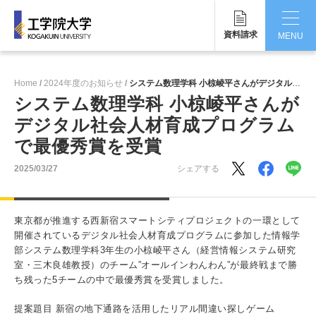
資料請求
MENU
CLOSE
Home
2024年度のお知らせ
システム数理学科 小椋崚平さんがデジタル社会人材育成プログラムで最優秀賞を受賞
工学院大学について
システム数理学科 小椋崚平さんが
デジタル社会人材育成プログラム
学部・大学院
で最優秀賞を受賞
学生生活
2025/03/27
シェアする
国際交流・留学
東京都が推進する西新宿スマートシティプロジェクトの一環として
研究・産学連携
開催されているデジタル社会人材育成プログラムに参加した情報学
部システム数理学科3年生の小椋崚平さん（経営情報システム研究
就職・キャリア
室・三木良雄教授）のチーム”オールインわんわん”が最終戦まで勝
ち残った5チームの中で最優秀賞を受賞しました。
キャンパス
提案題目 新宿の地下通路を活用したリアル間違い探しゲーム