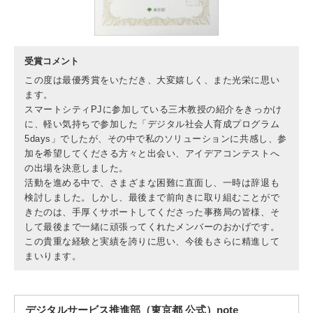
3. #KUTE VOICE エンジニアリーダーたちの声
受賞コメント
この度は最優秀賞をいただき、大変嬉しく、また光栄に思い
ます。
スマートシティPJに参加している三木教授の紹介をきっかけ
4. 航空理工学専攻特設サイト
に、軽い気持ちで参加した「デジタル社会人育成プログラム
5days」でしたが、その中で私のソリューションに共感し、参
加を希望してくださる方々と出会い、アイデアコンテストへ
5. 遠隔授業リンク集
の出場を決意しました。
活動を進める中で、さまざまな困難に直面し、一時は辞退も
6. 寄付・ご支援
検討しました。しかし、最後まで前向きに取り組むことがで
きたのは、手厚くサポートしてくださった事務局の皆様、そ
して最後まで一緒に頑張ってくれたメンバーのおかげです。
この貴重な経験と実績を誇りに思い、今後もさらに精進して
まいります。
デジタルサービス推進部（東京都 公式）note