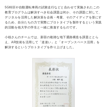
入試情報
5G特区や自動運転車両の試験走行などと合わせて実施されたこの
教育プログラムは解決すべき社会課題は何か、その課題に対して、
受験生の方
在学生・保証人の方
卒業生の方
デジタルを活用した解決策を企画・考案、そのアイディアを形にす
るため、自分たちの力で実際にプロトタイプを製作するという実践
的活動を他大学の学生と一緒に推進するものです。
一般・企業の方
寄付・ご支援
アクセス
小椋さんのチームでは、新宿の複雑な地下通路構造を課題ととら
え、AR技術を活用して「道迷い」と「オープンスペース活用」を
解決するというプロトタイプを作り上げました。
Pick Up
1. Action！x 工学院大学
2. 工学院大学ヒストリー