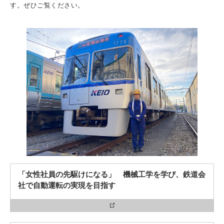
入試情報
す。ぜひご覧ください。
受験生の方
在学生・保証人の方
卒業生の方
一般・企業の方
寄付・ご支援
アクセス
Pick Up
1. Action！x 工学院大学
「女性社員の先駆けになる」 機械工学を学び、鉄道会
社で自動運転の実現を目指す
2. 工学院大学ヒストリー