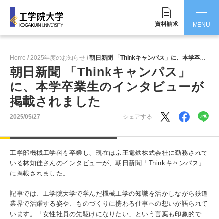
資料請求
MENU
CLOSE
Home
2025年度のお知らせ
朝日新聞 「Thinkキャンパス」に、本学卒業生のインタビューが掲載されました
工学院大学について
朝日新聞 「Thinkキャンパス」
に、本学卒業生のインタビューが
学部・大学院
掲載されました
学生生活
2025/05/27
シェアする
国際交流・留学
工学部機械工学科を卒業し、現在は京王電鉄株式会社に勤務されて
研究・産学連携
いる林知佳さんのインタビューが、朝日新聞「Thinkキャンパス」
に掲載されました。
就職・キャリア
記事では、工学院大学で学んだ機械工学の知識を活かしながら鉄道
キャンパス
業界で活躍する姿や、ものづくりに携わる仕事への想いが語られて
います。「女性社員の先駆けになりたい」という言葉も印象的で