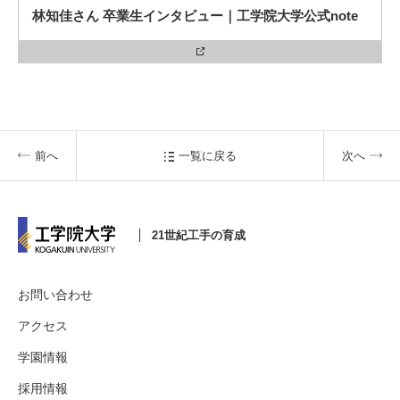
林知佳さん 卒業生インタビュー｜工学院大学公式note
3. #KUTE VOICE エンジニアリーダーたちの声
4. 航空理工学専攻特設サイト
前へ
一覧に戻る
次へ
5. 遠隔授業リンク集
21世紀工手の育成
6. 寄付・ご支援
お問い合わせ
アクセス
学園情報
採用情報