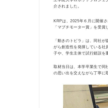
介されました。
研究・産学連携
就職・キャリア
KRPは、2025年６月に開
研究支援ポータルサイト
学び・研究を活か
「マブチモーター賞」を受賞
教員・研究室情報
就職実績
産学共同研究センター
在学生・保護者の
「動きのトビラ」は、同社が
（CORC）
採用担当者の皆さ
がら創造性を発揮している社
総合研究所
卒業生の皆さま
子や、学生主体で試行錯誤を
スタートアップ支援
各種アンケート
ISDCプログラム
取材当日は、本学卒業生で同
高大連携・地域連携
の思い出を交えながら丁寧に