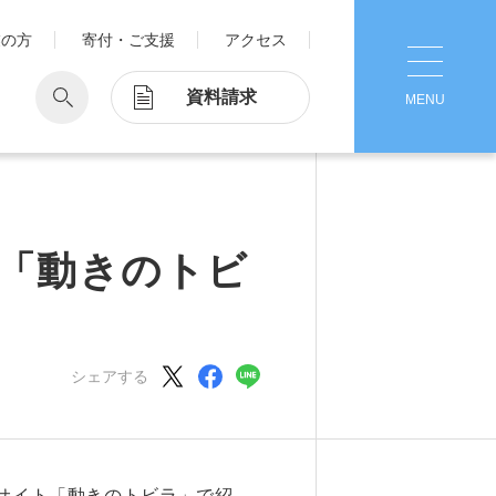
業の方
寄付・ご支援
アクセス
資料請求
MENU
CLOSE
学
Pick Up
学が考える国際交流
1. Action！x 工学院大学
「動きのトビ
ッド留学®
マット留学
2. 工学院大学ヒストリー
ス・アテンディン
グラム
シェアする
注意
3. #KUTE VOICE エンジニアリー
ダーたちの声
4. 航空理工学専攻特設サイト
5. 遠隔授業リンク集
サイト「動きのトビラ」で紹