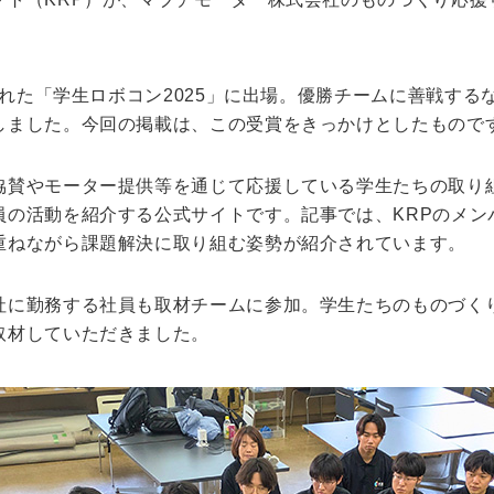
キャンパス
入試情報
催された「学生ロボコン2025」に出場。優勝チームに善戦す
した就職
新宿キャンパス
入試情報
しました。今回の掲載は、この受賞をきっかけとしたもので
八王子キャンパス
オープン
皆さま
施設案内
大学院入
協賛やモーター提供等を通じて応援している学生たちの取り
ま
動画・パ
員の活動を紹介する公式サイトです。記事では、KRPのメン
重ねながら課題解決に取り組む姿勢が紹介されています。
社に勤務する社員も取材チームに参加。学生たちのものづく
取材していただきました。