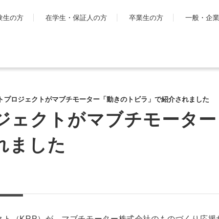
験生の方
在学生・保証人の方
卒業生の方
一般・企
学生生活
国際交流・留
キャンパスライフ
工学院大
トプロジェクトがマブチモーター「動きのトビラ」で紹介されました
とは
シラバス・学生便覧
ジェクトがマブチモーター
ハイブリ
授業・学習について
ディプロ
お金・保険に関すること
れました
キャンパ
大学生活サポート
グ・プロ
科
学習支援センター
渡航時の
課外活動一覧
学生団体ポータルサイト
「SHAiR」
遠隔授業リンク集
クト（KRP）が、マブチモーター株式会社のものづくり応援