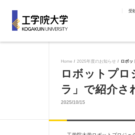
受
工学院大学について
学部・大学院
長期目標『VISION150』
工学院大学の教育
Home
2025年度のお知らせ
ロボッ
工学院大学について
先進工学部
ロボットプロ
SDGsへの取り組み
工学部
学園情報
建築学部
ラ」で紹介さ
教育の質保証
情報学部
コンプライアンス
大学院 工学研究
2025/10/15
各種方針
教育推進機構
沿革
教員・研究室一覧
工学院大学ロボットプロジェ