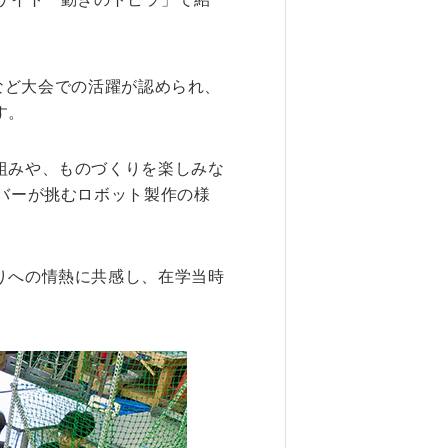
6. 寄付・ご支援
るなど大会での活躍が認められ、
す。
キャンパス・相談会
試
組みや、ものづくりを楽しみな
ンフレット
バーが挑むロボット製作の様
りへの情熱に共感し、在学当時