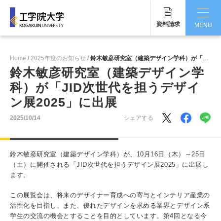
資料請求
MENU
CLOSE
Home
2025年度のお知らせ
鈴木敏彦研究室（建築デザイン学科）が「JID次世代を担うデザイン展2025」に出展
工学院大学について
鈴木敏彦研究室（建築デザイン学
科）が「JID次世代を担うデザイ
学部・大学院
ン展2025」に出展
学生生活
2025/10/14
シェアする
国際交流・留学
鈴木敏彦研究室（建築デザイン学科）が、10月16日（木）～25日
研究・産学連携
（土）に開催される「JID次世代を担うデザイン展2025」に出展し
ます。
就職・キャリア
この展覧会は、将来のデザイナー育成への寄与とインテリア産業の
キャンパス
活性化を目指し、また、優れたデザインを求める業界とデザイン系
学生の交流の機会とすることを目的としています。第4回となる今