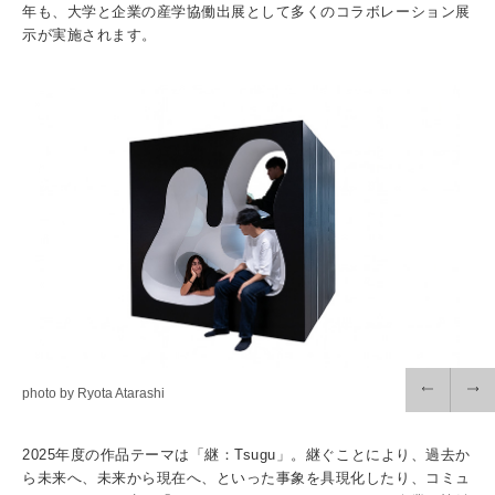
入試情報
年も、大学と企業の産学協働出展として多くのコラボレーション展
示が実施されます。
受験生の方
在学生・保証人の方
卒業生の方
一般・企業の方
寄付・ご支援
アクセス
Pick Up
1. Action！x 工学院大学
photo by Ryota Atarashi
2025年度の作品テーマは「継：Tsugu」。継ぐことにより、過去か
2. 工学院大学ヒストリー
ら未来へ、未来から現在へ、といった事象を具現化したり、コミュ