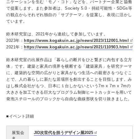
ニケーションを生む「モノ・コト」などを、パートナー企業と協働
で提案します。また参加者は、Society 5.0・持続可能性・SDGs等
の観点からそれぞれ独自の「サブテーマ」を提案し、表現に活かし
ています。
3. #KUTE VOICE エンジニアリーダーたちの声
鈴木研究室は、2021年から連続して参加しています。
2023年：
https://www.kogakuin.ac.jp/news/2023/112001.html
2021年：
https://www.kogakuin.ac.jp/news/2021/110903.html
4. 航空理工学専攻特設サイト
鈴木研究室の出展作品は「暮らしの断片をひと繋ぎに内包する立方
体」です。建築と家具の境界を横断する「建築家具」を研究テーマ
5. 遠隔授業リンク集
に、建築的な空間の広がりと家具がもつ生活への親密さをつなぐこ
とで、人の暮らしに新たな居場所を創出することを目指します。み
6. 寄付・ご支援
はし株式会社がもつ、日本に１台しかないという7m x 7m x 7mの
大きさを加工できる巨大なプログラム制御ヒートカッターを用いて
発泡スチロールのブロックから自由な曲線形状を切り抜きました。
■イベント詳細
展覧会
JID次世代を担うデザイン展2025
名