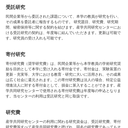
入試情報
受託研究
民間企業等から委託された課題について、本学の教員が研究を行い、
受験生の方
在学生・保証人の方
卒業生の方
その成果を委託者に報告するものです。 研究題目、研究費、研究期
間、秘密保持等に関する契約を結びます。産学共同研究センターにお
ける受託研究の契約は、年度毎に結んでいただきます。更新は可能で
一般・企業の方
寄付・ご支援
アクセス
す。研究員の受け入れも可能です。
寄付研究
Pick Up
寄付研究費（奨学研究費）は、民間企業等から本学教員の学術研究奨
励を目的として本学に受け入れる寄付金です。寄付金は、実験装置の
更新・充実等、大学における教育・研究に大いに活用され、その成果
は広く社会に還元されます。この寄付研究費は法人の場合、特定公益
1. Action！x 工学院大学
増進法人に対する寄付金として、損金に算入することができます。産
学共同研究センターで使用される寄付研究費は年度毎の申込となりま
す。当センターの利用は受託研究と同じ取扱です。
研究費
2. 工学院大学ヒストリー
産学共同研究センターの利用に関わる研究資金は、受託研究費、寄付
研究費等すべて産学共同研究費と呼ばれ、同名の研究費であってもそ