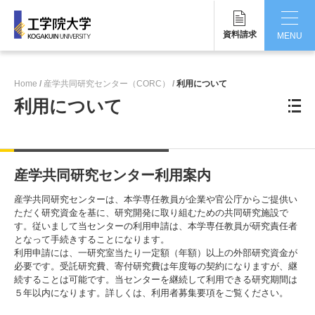
資料請求
MENU
CLOSE
Home
産学共同研究センター（CORC）
利用について
工学院大学について
利用について
学部・大学院
学生生活
産学共同研究センター利用案内
国際交流・留学
産学共同研究センターは、本学専任教員が企業や官公庁からご提供い
ただく研究資金を基に、研究開発に取り組むための共同研究施設で
研究・産学連携
す。従いまして当センターの利用申請は、本学専任教員が研究責任者
となって手続きすることになります。
利用申請には、一研究室当たり一定額（年額）以上の外部研究資金が
就職・キャリア
必要です。受託研究費、寄付研究費は年度毎の契約になりますが、継
続することは可能です。当センターを継続して利用できる研究期間は
キャンパス
５年以内になります。詳しくは、利用者募集要項をご覧ください。