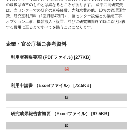
の取扱は通常のものとは異なるところがあります。 産学共同研究費
は、当センターでの研究の直接経費、光熱水費の他、10％の管理運営
費、研究室利用料（1室月額4万円）、当センター設備との接続工事、
オプション工事、機器搬入・設置、並びに研究期間終了時に原状回復
3. #KUTE VOICE エンジニアリーダーたちの声
する費用に至るまですべてを賄うことになります。
企業・官公庁様ご参考資料
4. 航空理工学専攻特設サイト
利用者募集要項 (PDFファイル) [277KB]
5. 遠隔授業リンク集
6. 寄付・ご支援
利用申請書 （Excelファイル） [72.5KB]
研究成果報告書概要 （Excelファイル） [67.5KB]