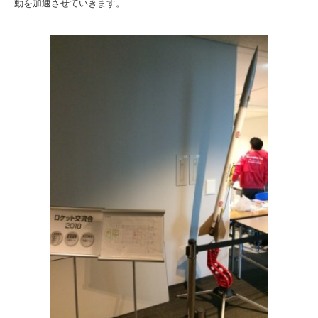
動を加速させていきます。
入試情報
受験生の方
在学生・保証人の方
卒業生の方
一般・企業の方
寄付・ご支援
アクセス
Pick Up
1. Action！x 工学院大学
2. 工学院大学ヒストリー