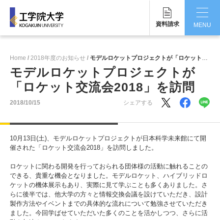
資料請求
MENU
CLOSE
Home
2018年度のお知らせ
モデルロケットプロジェクトが「ロケット交流会2018」を訪問
工学院大学について
モデルロケットプロジェクトが
「ロケット交流会2018」を訪問
学部・大学院
2018/10/15
シェアする
学生生活
国際交流・留学
10月13日(土)、モデルロケットプロジェクトが日本科学未来館にて開
催された「ロケット交流会2018」を訪問しました。
研究・産学連携
ロケットに関わる開発を行っておられる団体様の活動に触れることの
できる、貴重な機会となりました。モデルロケット、ハイブリッドロ
就職・キャリア
ケットの機体展示もあり、実際に見て学ぶことも多くありました。さ
らに後半では、他大学の方々と情報交換会議を設けていただき、設計
キャンパス
製作方法やイベントまでの具体的な流れについて勉強させていただき
ました。今回学ばせていただいた多くのことを活かしつつ、さらに活