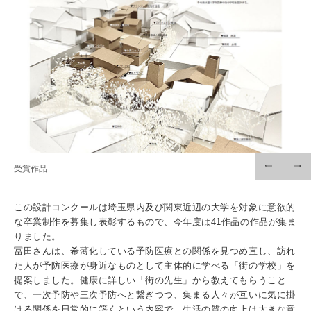
入試情報
受験生の方
在学生・保証人の方
卒業生の方
一般・企業の方
寄付・ご支援
アクセス
Pick Up
受賞作品
1. Action！x 工学院大学
この設計コンクールは埼玉県内及び関東近辺の大学を対象に意欲的
な卒業制作を募集し表彰するもので、今年度は41作品の作品が集ま
りました。
冨田さんは、希薄化している予防医療との関係を見つめ直し、訪れ
た人が予防医療が身近なものとして主体的に学べる「街の学校」を
提案しました。健康に詳しい「街の先生」から教えてもらうこと
2. 工学院大学ヒストリー
で、一次予防や三次予防へと繋ぎつつ、集まる人々が互いに気に掛
ける関係を日常的に築くという内容で、生活の質の向上は大きな意