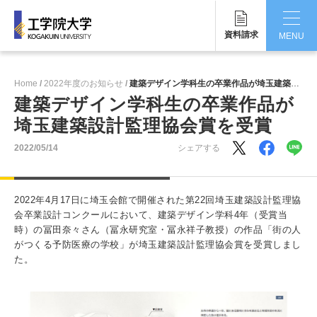
資料請求
MENU
CLOSE
Home
2022年度のお知らせ
建築デザイン学科生の卒業作品が埼玉建築設計監理協会賞を受賞
工学院大学について
建築デザイン学科生の卒業作品が
埼玉建築設計監理協会賞を受賞
学部・大学院
2022/05/14
シェアする
学生生活
国際交流・留学
2022年4月17日に埼玉会館で開催された第22回埼玉建築設計監理協
会卒業設計コンクールにおいて、建築デザイン学科4年（受賞当
研究・産学連携
時）の冨田奈々さん（冨永研究室・冨永祥子教授）の作品「街の人
がつくる予防医療の学校」が埼玉建築設計監理協会賞を受賞しまし
就職・キャリア
た。
キャンパス