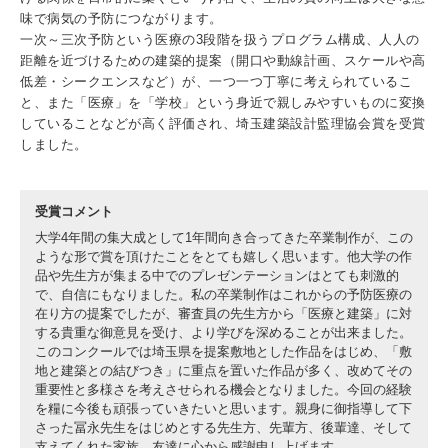
味で病気の予防につながります。
一次～三次予防という医療の3段階を扱うプログラム構成、人人の
距離を近づけるための建築的提案（開口や動線計画、スケールや高
低差・シークエンスなど）が、一つ一つ丁寧に考えられているこ
3. #KUTE VOICE エンジニアリーダーたちの声
と、また「医療」を「学校」という身近で親しみやすいものに変換
していることなどが高く評価され、埼玉建築設計監理協会賞を受賞
しました。
4. 航空理工学専攻特設サイト
受賞コメント
5. 遠隔授業リンク集
大学4年間の集大成として1年間向き合ってきた卒業制作が、この
ような形で賞を頂けたことをとても嬉しく思います。他大学の作
6. 寄付・ご支援
品や先生方が集まる中でのプレゼンテーションはとても刺激的
で、自信にもなりました。私の卒業制作はこれからの予防医療の
在り方の提案でしたが、審査員の先生方から「医療と建築」に対
する貴重な御意見を受け、より学びを深めることが出来ました。
このコンクールでは埼玉県を提案敷地とした作品をはじめ、「敷
地と建築との結びつき」に重点を置いた作品が多く、改めてその
重要性と多様さを考えさせられる機会となりました。今回の経験
を糧に今後も頑張っていきたいと思います。親身に御指導して下
さった冨永先生をはじめとする先生方、先輩方、後輩達、そして
支えてくれた家族、友達に心から感謝申し上げます。