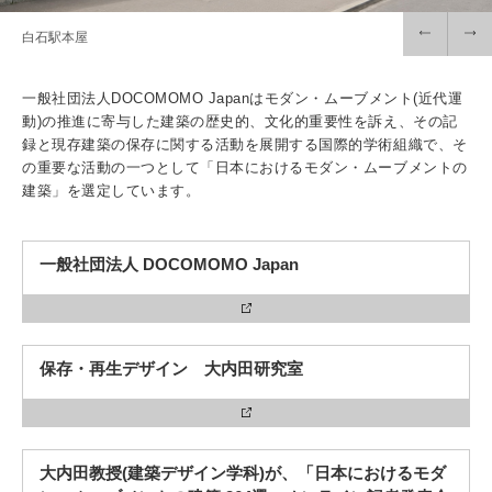
白石駅本屋
3. #KUTE VOICE エンジニアリーダーたちの声
一般社団法人DOCOMOMO Japanはモダン・ムーブメント(近代運
動)の推進に寄与した建築の歴史的、文化的重要性を訴え、その記
録と現存建築の保存に関する活動を展開する国際的学術組織で、そ
の重要な活動の一つとして「日本におけるモダン・ムーブメントの
建築」を選定しています。
4. 航空理工学専攻特設サイト
5. 遠隔授業リンク集
一般社団法人 DOCOMOMO Japan
6. 寄付・ご支援
保存・再生デザイン 大内田研究室
大内田教授(建築デザイン学科)が、「日本におけるモダ