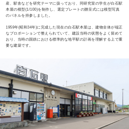
入試情報
産、駅舎などを研究テーマに扱っており、同研究室の学生が白石駅
本屋の模型(1/100)を制作し、選定プレートの贈呈式には模型写真
のパネルを持参しました。
受験生の方
在学生・保証人の方
卒業生の方
1959年(昭和34年)に完成した現在の白石駅本屋は、建物全体が端正
なプロポーションで整えられていて、建設当時の状態をよく留めて
一般・企業の方
寄付・ご支援
アクセス
おり、当時の国鉄における標準的な地平駅の計画を理解する上で重
要な建築です。
Pick Up
1. Action！x 工学院大学
2. 工学院大学ヒストリー