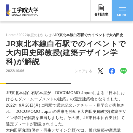
資料請求
MENU
CLOSE
Home
2022年度のお知らせ
JR東北本線白石駅でのイベントで大内田史郎教授(建築デザイン学科)が解説
工学院大学について
JR東北本線白石駅でのイベントで
大内田史郎教授(建築デザイン学
学部・大学院
科)が解説
学生生活
2022/10/06
シェアする
国際交流・留学
JR東北本線白石駅本屋が、DOCOMOMO Japanによる「日本にお
研究・産学連携
けるモダン・ムーブメントの建築」の選定建築物となりました。
2022年9月26日(月)に同駅で選定記念レクチャー・見学会が実施さ
就職・キャリア
れ、 DOCOMOMO Japanの理事を務める大内田史郎教授(建築デザ
イン学科)が解説を担当しました。その後、JR東日本仙台支社にて
キャンパス
選定プレートが贈呈されました。
大内田研究室(保存・再生デザイン分野)では、近代建築や産業遺