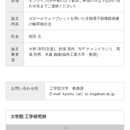
会場
オンライン(学外者の方で参加ご希望の方は下記問い合
入試情報
わせ先までご連絡ください)
論文
ガボールウェーブレットを用いた生物電子顕微鏡画像
受験生の方
在学生・保証人の方
卒業生の方
内容
の輪郭抽出法
一般・企業の方
寄付・ご支援
アクセス
氏名
前田 元
論文
大和 淳司(主査)、於保 英作、N P チャンドラシリ、馬
審査
場 則男、木森 義隆(福井工業大学・教授)
員
Pick Up
1. Action！x 工学院大学
お問い合わせ先
工学院大学 教務課
E-mail: kyomu［at］sc.kogakuin.ac.jp
大学院 工学研究科
2. 工学院大学ヒストリー