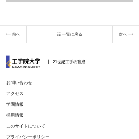
3. #KUTE VOICE エンジニアリーダーたちの声
前へ
一覧に戻る
次へ
4. 航空理工学専攻特設サイト
21世紀工手の育成
5. 遠隔授業リンク集
お問い合わせ
6. 寄付・ご支援
アクセス
学園情報
採用情報
このサイトについて
プライバシーポリシー