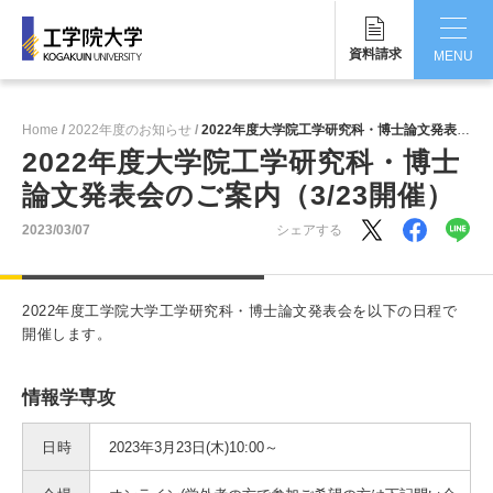
資料請求
MENU
CLOSE
Home
2022年度のお知らせ
2022年度大学院工学研究科・博士論文発表会のご案内（3/23開催）
工学院大学について
2022年度大学院工学研究科・博士
論文発表会のご案内（3/23開催）
学部・大学院
2023/03/07
シェアする
学生生活
国際交流・留学
2022年度工学院大学工学研究科・博士論文発表会を以下の日程で
開催します。
研究・産学連携
情報学専攻
就職・キャリア
キャンパス
日時
2023年3月23日(木)10:00～