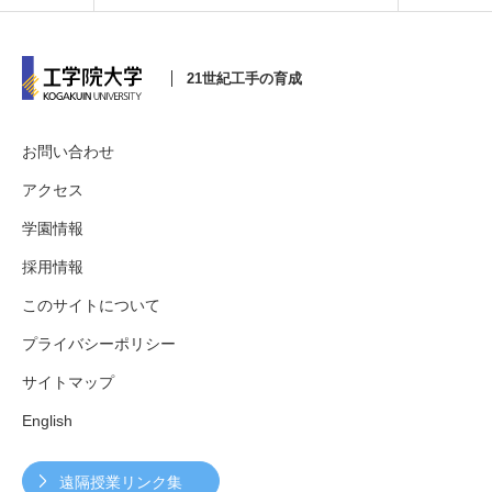
21世紀工手の育成
3. #KUTE VOICE エンジニアリーダーたちの声
お問い合わせ
アクセス
4. 航空理工学専攻特設サイト
学園情報
5. 遠隔授業リンク集
採用情報
6. 寄付・ご支援
このサイトについて
プライバシーポリシー
サイトマップ
English
遠隔授業リンク集