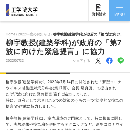
資料請求
MENU
CLOSE
Home
2022年度のお知らせ
柳宇教授(建築学科)が政府の「第7波に向けた緊急提言」に協力
工学院大学について
柳宇教授(建築学科)が政府の「第7
波に向けた緊急提言」に協力
学部・大学院
2022/07/22
シェアする
学生生活
国際交流・留学
柳宇教授(建築学科)が、2022年7月14日に開催された「新型コロナ
ウイルス感染症対策分科会(第17回)、会長:尾身茂」で提出され
研究・産学連携
た”第7波に向けた緊急提言(案)”に協力しました。
特に、政府として示された5つの対策のうちの一つ”効率的な換気の
就職・キャリア
提言”の作成に協力しました。
キャンパス
柳宇教授(建築学科)は、室内環境の専門家として、特に換気に関し
て、実験結果や換気扇を併用するテクニックなど、新型コロナウイ