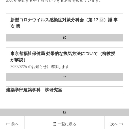
ルスが蔓延する中で誰もができる対策を広めています。
入試情報
受験生の方
在学生・保証人の方
卒業生の方
新型コロナウイルス感染症対策分科会（第 17 回）議 事
次 第
一般・企業の方
寄付・ご支援
アクセス
東京都福祉保健局 効果的な換気方法について（柳教授
が解説）
Pick Up
2022/3/25 のお知らせに遷移します
1. Action！x 工学院大学
建築学部建築学科 柳研究室
2. 工学院大学ヒストリー
前へ
一覧に戻る
次へ