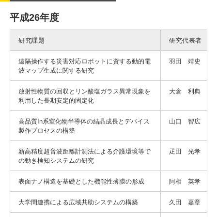
平成26年度
研究課題
研究代表者
遠隔操作する災害対応ロボットに資する動的電
羽田 靖史
波マップ生成に関する研究
放射性物質の回収とリン酸塩ガラス異常現象を
大倉 利典
利用した長期安定的固定化
高品質In系窒化物半導体の結晶成長とデバイス
山口 智広
製作プロセスの構築
新高精度超音波距離計測法による介護環境等で
疋田 光孝
の動き検知システムの研究
表面ナノ構造を基礎とした機能性薄膜の形成
阿相 英孝
大学間連携による広域共助システムの構築
久田 嘉章