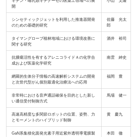
キチン・哺乳類キチナーゼの医薬工領域への展
小山 文隆
開
シンセティックジェットを利用した推進器開発
佐藤 光太
のための基礎的研究
郎
タイマングローブ植林地域における環境改善に
酒井 裕司
関する研究
抗腫瘍活性を有するアレニコライドＡの化学合
南雲 紳史
成および医薬化学研究
網羅的生体分子情報の高速解析システムの開発
福岡 豊
と次世代型がん個別最適化治療法への応用
非常時における音声通話確保を目的とした新し
馬場 健一
い通信受付制御方式
高速高精度な多関節ロボットの位置、姿勢、力
黄 慶九
とモーメントのハイブリッド制御
GaN系集積化面発光素子用近紫外透明導電膜製
本田 徹