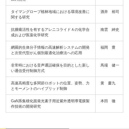
タイマングローブ植林地域における環境改善に
酒井 裕司
関する研究
抗腫瘍活性を有するアレニコライドＡの化学合
南雲 紳史
成および医薬化学研究
網羅的生体分子情報の高速解析システムの開発
福岡 豊
と次世代型がん個別最適化治療法への応用
非常時における音声通話確保を目的とした新し
馬場 健一
い通信受付制御方式
高速高精度な多関節ロボットの位置、姿勢、力
黄 慶九
とモーメントのハイブリッド制御
GaN系集積化面発光素子用近紫外透明導電膜製
本田 徹
作技術の開発研究