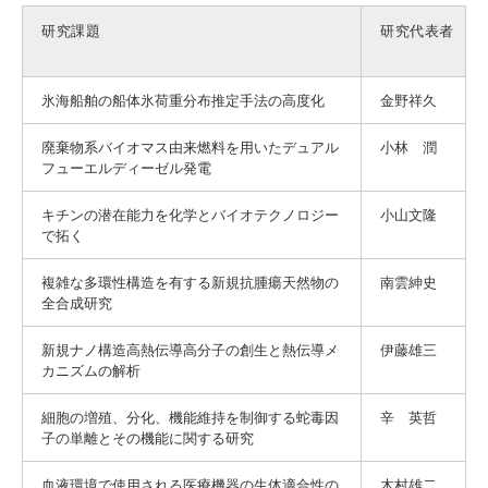
研究課題
研究代表者
氷海船舶の船体氷荷重分布推定手法の高度化
金野祥久
廃棄物系バイオマス由来燃料を用いたデュアル
小林 潤
フューエルディーゼル発電
キチンの潜在能力を化学とバイオテクノロジー
小山文隆
で拓く
複雑な多環性構造を有する新規抗腫瘍天然物の
南雲紳史
全合成研究
新規ナノ構造高熱伝導高分子の創生と熱伝導メ
伊藤雄三
カニズムの解析
細胞の増殖、分化、機能維持を制御する蛇毒因
辛 英哲
子の単離とその機能に関する研究
血液環境で使用される医療機器の生体適合性の
木村雄二