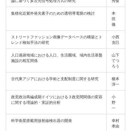
論に基づく多次元信号処理方式の研究
秀俊
集積化近紫外発光素子のための透明導電膜の検討
本
田
徹
ストリートファッション画像データベースの構築とト
小西
レンド検知手法の研究
克巳
人口過疎地域における人口、生活圏域、域内生活基盤
山下
施設の相互関係
てつ
ろう
古代東アジアにおける学術と支配制度に関する研究
榎本
淳一
政党政治再編成期ドイツにおける３政党間関係の変容
小
に関する理論的・実証的分析
野
一
科学衛星搭載用放射線検出器の開発
幸村
孝由