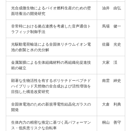
光合成微生物によるバイオ燃料生産のための壁
油井 由弘
面培養法の開発研究
3. #KUTE VOICE エンジニアリーダーたちの声
非常時における拠点連携を考慮した音声通信ト
馬場 健一
ラフィック制御手法
光駆動電荷輸送による全固体リチウムイオン電
佐藤 光史
池の創製と水の光分解
4. 航空理工学専攻特設サイト
金属製膜による生体組織材料の再組織化促進技
大家 渓
5. 遠隔授業リンク集
術の確立
6. 寄付・ご支援
顕著な生物活性を有するポリケチドーペプチド
南雲 紳史
ハイブリッド天然物の全合成および活性増強を
目指した構造改変研究
全固体電池のための新規導電性結晶化ガラスの
大倉 利典
開発
生体内力の精密な推定に基づく高パフォーマン
桐山 善守
ス・低疾患リスクな自転車