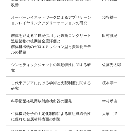
改善
オーバーレイネットワークによるアプリケーシ
淺谷耕一
ョンレイヤリンクアグリーケーションの研究
解体を迎える半世紀供用した鉄筋コンクリート
田村雅紀
造建築物の後期健全度評価と
解体排出物のゼロエミッション型再資源化モデ
ルの構築
シンセティックジェットの流動特性に関する研
佐藤光太郎
究
古代東アジアにおける学術と支配制度に関する
榎本淳一
研究
科学衛星搭載用放射線検出器の開発
幸村孝由
生体機能分子の固定化制御による軟組織適合性
大家 渓
に優れた金属材料表面の創製