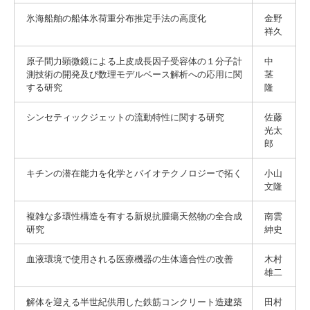
氷海船舶の船体氷荷重分布推定手法の高度化
金野
祥久
原子間力顕微鏡による上皮成長因子受容体の１分子計
中
測技術の開発及び数理モデルベース解析への応用に関
茎
する研究
隆
シンセティックジェットの流動特性に関する研究
佐藤
光太
郎
キチンの潜在能力を化学とバイオテクノロジーで拓く
小山
文隆
複雑な多環性構造を有する新規抗腫瘍天然物の全合成
南雲
研究
紳史
血液環境で使用される医療機器の生体適合性の改善
木村
雄二
解体を迎える半世紀供用した鉄筋コンクリート造建築
田村