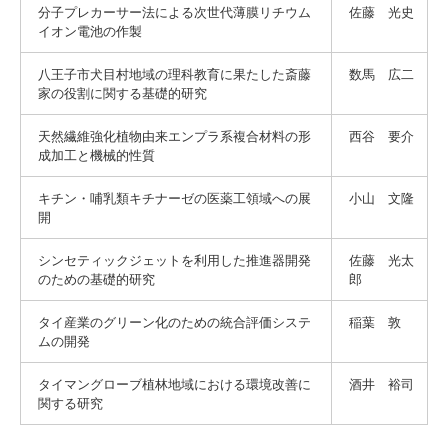
分子プレカーサー法による次世代薄膜リチウム
佐藤 光史
イオン電池の作製
八王子市犬目村地域の理科教育に果たした斎藤
数馬 広二
家の役割に関する基礎的研究
天然繊維強化植物由来エンプラ系複合材料の形
西谷 要介
成加工と機械的性質
キチン・哺乳類キチナーゼの医薬工領域への展
小山 文隆
開
シンセティックジェットを利用した推進器開発
佐藤 光太
のための基礎的研究
郎
タイ産業のグリーン化のための統合評価システ
稲葉 敦
ムの開発
タイマングローブ植林地域における環境改善に
酒井 裕司
関する研究