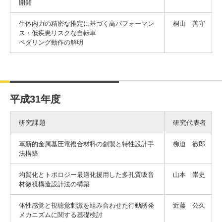
開発
生体内力の精密な推定に基づく高パフォーマン
桐山 善守
ス・低疾患リスクな自転車
ペダリング動作の解明
平成31年度
研究課題
研究代表者
革新的金属基圧電複合材料の創製と特性設計手
柳迫 徹郎
法構築
均質化とトポロジー最適化援用した多孔質吸音
山本 崇史
材微視構造設計法の構築
体性感覚と視聴覚刺激を組み合わせた行動誘発
近藤 公久
メカニズムに関する基礎検討