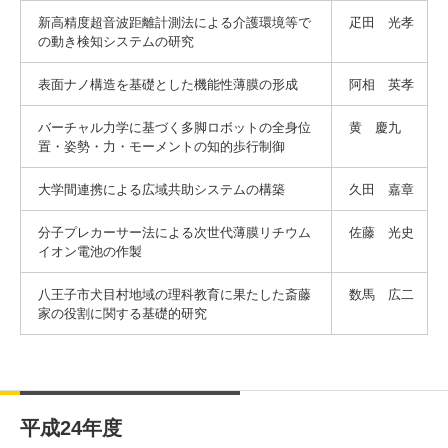
新高精度超音波距離計測法による介護環境等で
疋田 光孝
の動き検知システムの研究
表面ナノ構造を基礎とした機能性薄膜の形成
阿相 英孝
バーチャル力学に基づく多脚ロボットの全身位
黄 慶九
置・姿勢・力・モーメントの知的歩行制御
大学間連携による広域共助システムの構築
久田 嘉章
分子プレカーサー法による次世代薄膜リチウム
佐藤 光史
イオン電池の作製
八王子市犬目村地域の理科教育に果たした斎藤
数馬 広二
家の役割に関する基礎的研究
平成24年度