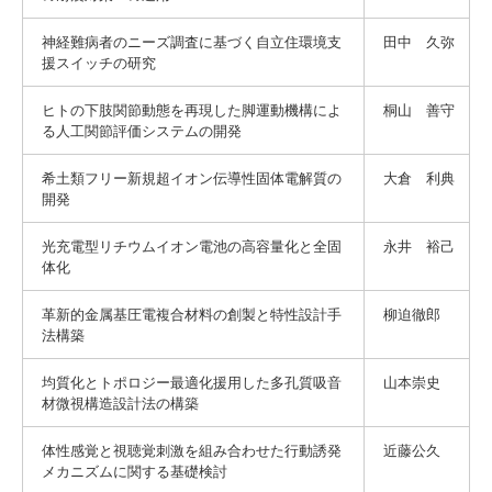
神経難病者のニーズ調査に基づく自立住環境支
田中 久弥
援スイッチの研究
ヒトの下肢関節動態を再現した脚運動機構によ
桐山 善守
る人工関節評価システムの開発
希土類フリー新規超イオン伝導性固体電解質の
大倉 利典
開発
光充電型リチウムイオン電池の高容量化と全固
永井 裕己
体化
革新的金属基圧電複合材料の創製と特性設計手
柳迫徹郎
法構築
均質化とトポロジー最適化援用した多孔質吸音
山本崇史
材微視構造設計法の構築
体性感覚と視聴覚刺激を組み合わせた行動誘発
近藤公久
メカニズムに関する基礎検討