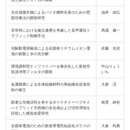
光合成微生物によるバイオ燃料生産のための壁
油井 由弘
面培養法の開発研究
非常時における拠点連携を考慮した音声通信ト
馬場 健一
ラフィック制御手法
光駆動電荷輸送による全固体リチウムイオン電
佐藤 光史
池の創製と水の光分解
環境調和型ナノファイバーを複合化した新規空
中山りょう
気清浄用フィルタの開発
いち
金属製膜による生体組織材料の再組織化促進技
大家 渓
術の確立
顕著な生物活性を有するポリケチドーペプチド
南雲 紳史
ハイブリッド天然物の全合成および活性増強を
目指した構造改変研究
全固体電池のための新規導電性結晶化ガラスの
大倉 利典