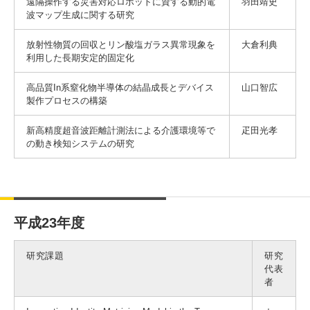
遠隔操作する災害対応ロボットに資する動的電
羽田靖史
波マップ生成に関する研究
放射性物質の回収とリン酸塩ガラス異常現象を
大倉利典
利用した長期安定的固定化
高品質In系窒化物半導体の結晶成長とデバイス
山口智広
製作プロセスの構築
新高精度超音波距離計測法による介護環境等で
疋田光孝
の動き検知システムの研究
平成23年度
研究課題
研究
代表
者