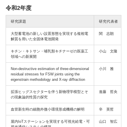
令和2年度
研究課題
研究代表者
大型蓄電池の新しい設置形態を実現する複相電
関 志朗
解質を用いた全固体電池開発
キチン・キトサン・哺乳類キチナーゼの医薬工
小山 文隆
領域への新展開
Non-destructive estimation of three-dimensional
小川 雅
residual stresses for FSW joints using the
eigenstrain methodology and X-ray diffraction
拡張ヒッグスセクターを伴う新物理学模型とそ
進藤 哲央
の現象論的性質の探究
血管新生時の細胞外微小環境形成機構の解明
辛 英哲
屋内IoTステーションを実現する可視光給電・可
山口 智広
視光通信システムの構築