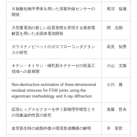
Ⅲ族酸化物半導体を用いた深紫外線センサーの
尾沼 猛儀
開発
大型蓄電池の新しい設置形態を実現する複相電
関 志朗
解質を用いた全固体電池開発
ガラスナノピペットのガスフローコンダクタン
高見 知秀
スの研究
キチン・キトサン・哺乳類キチナーゼの医薬工
小山 文隆
領域への新展開
Non-destructive estimation of three-dimensional
小川 雅
residual stresses for FSW joints using the
eigenstrain methodology and X-ray diffraction
拡張ヒッグスセクターを伴う新物理学模型とそ
進藤 哲央
の現象論的性質の探究
血管新生時の細胞外微小環境形成機構の解明
辛 英哲