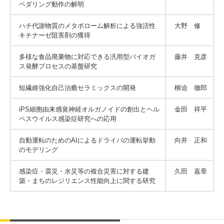
ペダリング動作の解明
ハチ代謝物質のメタボローム解析による強活性
大野 修
キチナーゼ阻害剤の獲得
多様な食品廃棄物に対応できる汎用型バイオガ
藤井 克彦
ス発酵プロセスの基盤研究
短繊維強化自己治癒セラミックスの開発
柳迫 徹郎
iPS細胞由来感覚神経オルガノイドの創出とヘル
金田 祥平
ペスウイルス感染症研究への応用
自動運転のためのAIによるドライバの運転挙動
向井 正和
のモデリング
感染症・震災・水災等の複合災害に対する建
久田 嘉章
築・まちのレジリエンス性能向上に関する研究