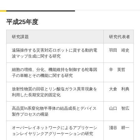
平成25年度
研究課題
研究代表者
遠隔操作する災害対応ロボットに資する動的電
羽田 靖史
波マップ生成に関する研究
細胞の増殖、分化、機能維持を制御する蛇毒因
辛 英哲
子の単離とその機能に関する研究
放射性物質の回収とリン酸塩ガラス異常現象を
大倉 利典
利用した長期安定的固定化
高品質In系窒化物半導体の結晶成長とデバイス
山口 智広
製作プロセスの構築
オーバーレイネットワークによるアプリケーシ
淺谷 耕一
ョンレイヤリンクアグリーケーションの研究