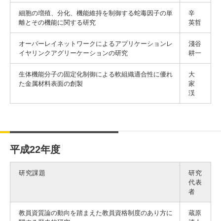
細胞の増殖、分化、機能維持を制御する蛇毒因子の単
辛
離とその機能に関する研究
英哲
オーバーレイネットワークによるアプリケーションレ
淺谷
イヤリンクアグリーケーションの研究
耕一
生体機能分子の固定化制御による軟組織適合性に優れ
大
た金属材料表面の創製
家
渓
平成22年度
研究課題
研究
代表
者
教員資質論の動向を踏まえた教員資格制度のあり方に
蔵原