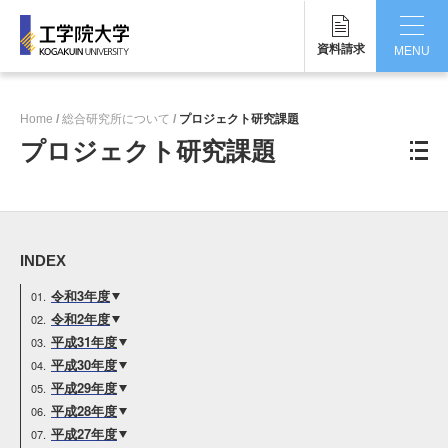
資料請求
MENU
CLOSE
Home
総合研究所について
プロジェクト研究課題
工学院大学について
プロジェクト研究課題
学部・大学院
学生生活
INDEX
国際交流・留学
令和3年度
研究・産学連携
令和2年度
平成31年度
就職・キャリア
平成30年度
平成29年度
キャンパス
平成28年度
平成27年度