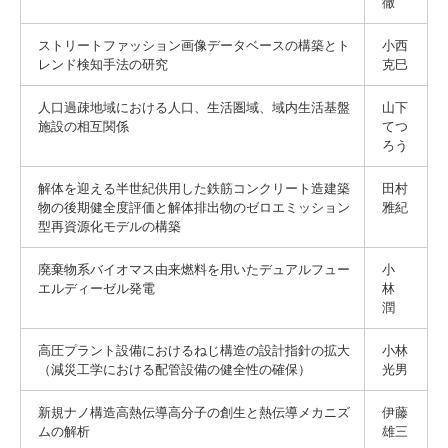
徹
ストリートファッション画像データベースの構築とト
小西
レンド検知手法の研究
克巳
人口過疎地域における人口、生活圏域、域内生活基盤
山下
施設の相互関係
てつ
ろう
解体を迎える半世紀供用した鉄筋コンクリート造建築
田村
物の後期健全度評価と解体排出物のゼロエミッション
雅紀
型再資源化モデルの構築
廃棄物系バイオマス由来燃料を用いたデュアルフュー
小
エルディーゼル発電
林
潤
高圧プラント設備におけるねじ構造の設計指針の拡大
小林
（減災工学における配管設備の健全性の確保）
光男
新規ナノ構造高熱伝導高分子の創生と熱伝導メカニズ
伊藤
ムの解析
雄三