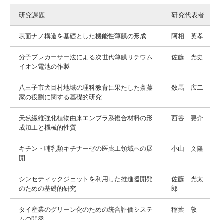
研究課題
研究代表者
表面ナノ構造を基礎とした機能性薄膜の形成
阿相 英孝
分子プレカーサー法による次世代薄膜リチウム
佐藤 光史
イオン電池の作製
八王子市犬目村地域の理科教育に果たした斎藤
数馬 広二
家の役割に関する基礎的研究
天然繊維強化植物由来エンプラ系複合材料の形
西谷 要介
成加工と機械的性質
キチン・哺乳類キチナーゼの医薬工領域への展
小山 文隆
開
シンセティックジェットを利用した推進器開発
佐藤 光太
のための基礎的研究
郎
タイ産業のグリーン化のための統合評価システ
稲葉 敦
ムの開発