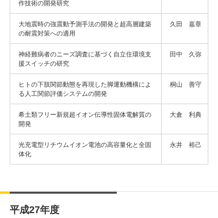
作技術の開発研究
大地震時の強震動予測手法の開発と超高層建築
久田 嘉章
の耐震対策への適用
神経難病者のニーズ調査に基づく自立住環境支
田中 久弥
援スイッチの研究
ヒトの下肢関節動態を再現した脚運動機構によ
桐山 善守
る人工関節評価システムの開発
希土類フリー新規超イオン伝導性固体電解質の
大倉 利典
開発
光充電型リチウムイオン電池の高容量化と全固
永井 裕己
体化
平成27年度