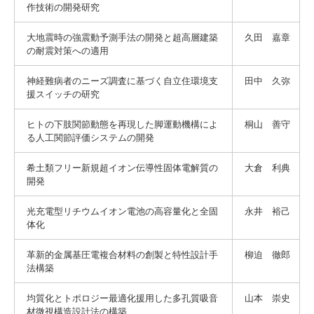
作技術の開発研究
大地震時の強震動予測手法の開発と超高層建築
久田 嘉章
の耐震対策への適用
神経難病者のニーズ調査に基づく自立住環境支
田中 久弥
援スイッチの研究
ヒトの下肢関節動態を再現した脚運動機構によ
桐山 善守
る人工関節評価システムの開発
希土類フリー新規超イオン伝導性固体電解質の
大倉 利典
開発
光充電型リチウムイオン電池の高容量化と全固
永井 裕己
体化
革新的金属基圧電複合材料の創製と特性設計手
柳迫 徹郎
法構築
均質化とトポロジー最適化援用した多孔質吸音
山本 崇史
材微視構造設計法の構築