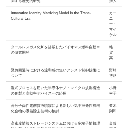
関する歴史的研究
清人
Innovative Identity Matrixing Model in the Trans-
カー
Cultural Era
ニ
ー・
マイ
ケル
タールレスガス化炉を搭載したバイオマス燃料自動車
雑
の研究開発
賀
高
緊急回避時における違和感の無いアシスト制御技術に
野崎
ついて
博路
湿式プロセスを用いた半導体ナノ・マイクロ規則構造
小野
の創製と高効率デバイスへの応用
幸子
高分子両性電解質液噴霧による新しい気中揮発性有機
並木
化合物の吸着除去技術の検討
則和
高密度情報ストレージシステムにおける多端子情報理
斎藤