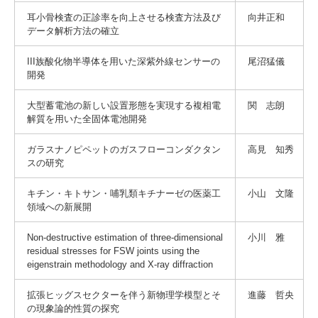
耳小骨検査の正診率を向上させる検査方法及び
向井正和
データ解析方法の確立
III族酸化物半導体を用いた深紫外線センサーの
尾沼猛儀
開発
大型蓄電池の新しい設置形態を実現する複相電
関 志朗
解質を用いた全固体電池開発
ガラスナノピペットのガスフローコンダクタン
高見 知秀
スの研究
キチン・キトサン・哺乳類キチナーゼの医薬工
小山 文隆
領域への新展開
Non-destructive estimation of three-dimensional
小川 雅
residual stresses for FSW joints using the
eigenstrain methodology and X-ray diffraction
拡張ヒッグスセクターを伴う新物理学模型とそ
進藤 哲央
の現象論的性質の探究