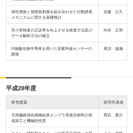
体性感覚と視聴覚刺激を組み合わせた行動誘発
近藤 公久
メカニズムに関する基礎検討
耳小骨検査の正診率を向上させる検査方法及び
向井 正和
データ解析方法の確立
III族酸化物半導体を用いた深紫外線センサーの
尾沼 猛儀
開発
平成28年度
研究課題
研究代表者
天然繊維強化植物由来エンプラ系複合材料の形
西谷 要介
成加工と機械的性質