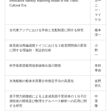
Innovative Identity Matrixing Model in the Trans-
カー
Cultural Era
ニ
ー・
マイ
ケル
古代東アジアにおける学術と支配制度に関する研究
榎本
淳一
政党政治再編成期ドイツにおける３政党間関係の変容
小
に関する理論的・実証的分析
野
一
科学衛星搭載用放射線検出器の開発
幸村
孝由
氷海船舶の船体氷荷重分布推定手法の高度化
金野
祥久
原子間力顕微鏡による上皮成長因子受容体の１分子計
中
測技術の開発及び数理モデルベース解析への応用に関
茎
する研究
隆