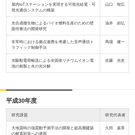
屋内IoTステーションを実現する可視光給電・可
山口 智広
視光通信システムの構築
光合成微生物によるバイオ燃料生産のための壁
油井 由弘
面培養法の開発研究
非常時における拠点連携を考慮した音声通信ト
馬場 健一
ラフィック制御手法
光駆動電荷輸送による全固体リチウムイオン電
佐藤 光史
池の創製と水の光分解
平成30年度
研究課題
研究代表者
大地震時の強震動予測手法の開発と超高層建築
久田 嘉章
の耐震対策への適用