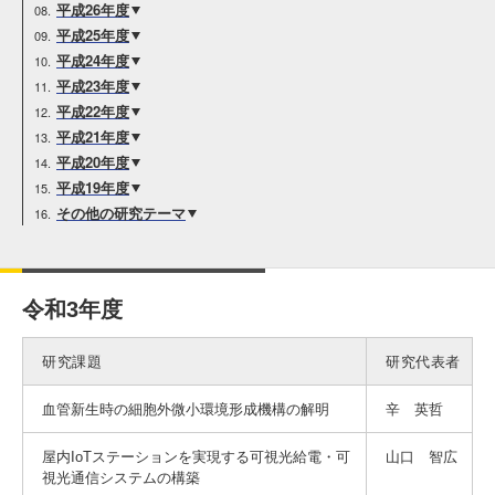
入試情報
平成26年度
平成25年度
平成24年度
受験生の方
在学生・保証人の方
卒業生の方
平成23年度
平成22年度
平成21年度
一般・企業の方
寄付・ご支援
アクセス
平成20年度
平成19年度
その他の研究テーマ
Pick Up
令和3年度
1. Action！x 工学院大学
研究課題
研究代表者
血管新生時の細胞外微小環境形成機構の解明
辛 英哲
2. 工学院大学ヒストリー
屋内IoTステーションを実現する可視光給電・可
山口 智広
視光通信システムの構築