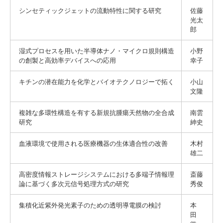
シンセティックジェットの流動特性に関する研究
佐藤
光太
郎
湿式プロセスを用いた半導体ナノ・マイクロ規則構造
小野
の創製と高効率デバイスへの応用
幸子
キチンの潜在能力を化学とバイオテクノロジーで拓く
小山
文隆
複雑な多環性構造を有する新規抗腫瘍天然物の全合成
南雲
研究
紳史
血液環境で使用される医療機器の生体適合性の改善
木村
雄二
高密度情報ストレージシステムにおける多端子情報理
斎藤
論に基づく多次元信号処理方式の研究
秀俊
集積化近紫外発光素子のための透明導電膜の検討
本
田