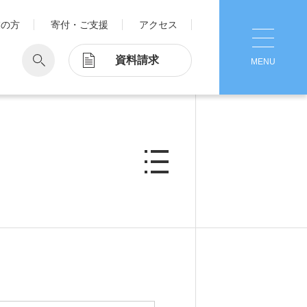
業の方
寄付・ご支援
アクセス
資料請求
MENU
CLOSE
学
Pick Up
学が考える国際交流
1. Action！x 工学院大学
ッド留学®
マット留学
2. 工学院大学ヒストリー
ス・アテンディン
グラム
注意
3. #KUTE VOICE エンジニアリー
ダーたちの声
4. 航空理工学専攻特設サイト
5. 遠隔授業リンク集