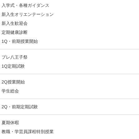
入学式・各種ガイダンス
新入生オリエンテーション
キャンパス
入試情報
新入生歓迎会
した就職
新宿キャンパス
入試情報
定期健康診断
八王子キャンパス
オープン
1Q・前期授業開始
皆さま
施設案内
大学院入
ま
動画・パ
プレ八王子祭
1Q定期試験
2Q授業開始
学生総会
2Q・前期定期試験
夏期休暇
教職・学芸員課程特別授業