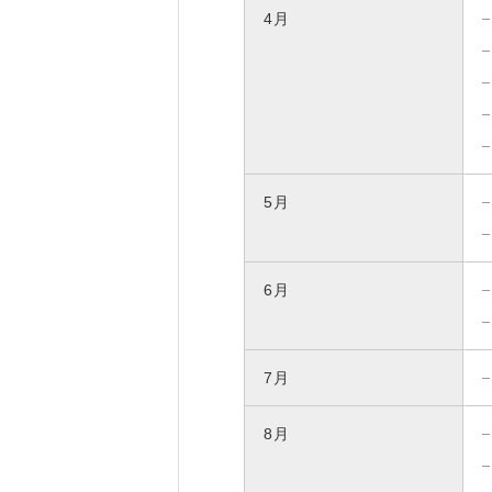
4月
研究・産学連携
就職・キャリア
研究支援ポータルサイト
学び・研究を活か
教員・研究室情報
就職実績
産学共同研究センター
在学生・保護者の
（CORC）
採用担当者の皆さ
5月
総合研究所
卒業生の皆さま
スタートアップ支援
各種アンケート
ISDCプログラム
6月
高大連携・地域連携
7月
8月