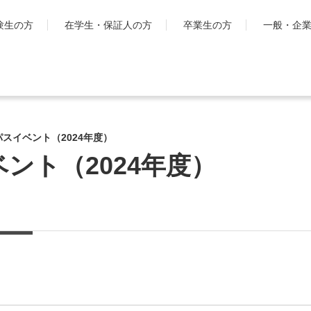
験生の方
在学生・保証人の方
卒業生の方
一般・企
学生生活
国際交流・留
スイベント（2024年度）
キャンパスライフ
工学院大
とは
ント（2024年度）
シラバス・学生便覧
ハイブリ
授業・学習について
ディプロ
お金・保険に関すること
キャンパ
大学生活サポート
グ・プロ
科
学習支援センター
渡航時の
課外活動一覧
学生団体ポータルサイト
「SHAiR」
遠隔授業リンク集