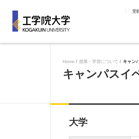
受
工学院大学について
学部・大学院
Home
授業・学習について
キャンパ
長期目標『VISION150』
工学院大学の教育
キャンパスイベ
工学院大学について
先進工学部
SDGsへの取り組み
工学部
学園情報
建築学部
教育の質保証
情報学部
コンプライアンス
大学院 工学研究
各種方針
教育推進機構
大学
沿革
教員・研究室一覧