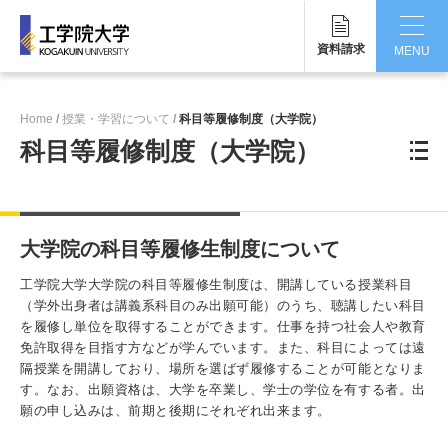
資料請求
MENU
CLOSE
Home
授業・学習について
科目等履修制度（大学院）
工学院大学について
科目等履修制度（大学院）
学部・大学院
学生生活
大学院の科目等履修生制度について
国際交流・留学
工学院大学大学院の科目等履修生制度は、開講している授業科目
（学外出身者は講義系科目のみ出願可能）のうち、聴講したい科目
研究・産学連携
を履修し単位を取得することができます。仕事を持つ社会人や教育
免許取得を目指す方などが学んでいます。また、科目によっては遠
就職・キャリア
隔授業を開講しており、場所を選ばず履修することが可能となりま
す。なお、出願資格は、大学を卒業し、学士の学位を有する者。出
キャンパス
願の申し込みは、前期と後期にそれぞれ出来ます。