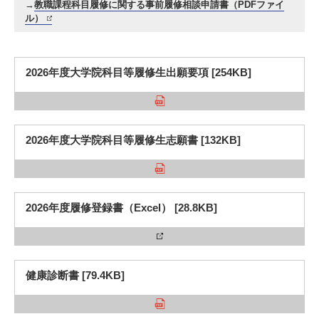
→
教職課程科目履修に関する事前履修相談申請書（PDFファイ
ル）
3. #KUTE VOICE エンジニアリーダーたちの声
2026年度大学院科目等履修生出願要項 [254KB]
4. 航空理工学専攻特設サイト
2026年度大学院科目等履修生志願書 [132KB]
5. 遠隔授業リンク集
6. 寄付・ご支援
2026年度履修登録書（Excel） [28.8KB]
健康診断書 [79.4KB]