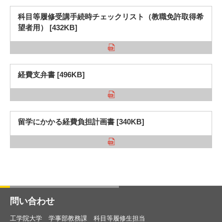
科目等履修受講手続時チェックリスト（教職免許取得希
望者用） [432KB]
経費支弁書 [496KB]
留学にかかる経費負担計画書 [340KB]
問い合わせ
工学院大学 学事部教務課 科目等履修生担当