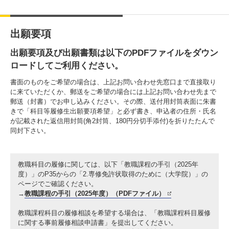
入試情報
出願要項
受験生の方
在学生・保証人の方
卒業生の方
出願要項及び出願書類は以下のPDFファイルをダウン
一般・企業の方
寄付・ご支援
アクセス
ロードしてご利用ください。
書面のものをご希望の場合は、上記お問い合わせ先窓口まで直接取り
に来ていただくか、郵送をご希望の場合には上記お問い合わせ先まで
郵送（封書）でお申し込みください。その際、送付用封筒表面に朱書
Pick Up
きで「科目等履修生出願要項希望」と必ず書き、申込者の住所・氏名
が記載された返信用封筒(角2封筒、180円分切手添付)を折りたたんで
同封下さい。
1. Action！x 工学院大学
教職科目の履修に関しては、以下「教職課程の手引（2025年
度）」のP35からの「2.専修免許状取得のために（大学院）」の
ページでご確認ください。
→
教職課程の手引（2025年度）（PDFファイル）
2. 工学院大学ヒストリー
教職課程科目の履修相談を希望する場合は、「教職課程科目履修
に関する事前履修相談申請書」を提出してください。