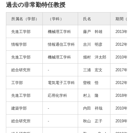
過去の非常勤特任教授
所属名（学部）
（学科）
氏名
期間（自
先進工学部
機械理工学科
藤戸 幹雄
2013年4
情報学部
情報通信工学科
吉川 明彦
2012年4
先進工学部
機械理工学科
畑村 洋太郎
2010年5
総合研究所
-
三浦 宏文
2017年5
工学部
電気電子工学科
曽根 悟
2012年4
先進工学部
応用化学科
村上 隆
2018年4
建築学部
-
内田 祥哉
2010年9
総合研究所
-
秋山 正子
2019年6