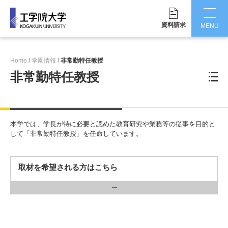
資料請求
MENU
CLOSE
Home
学園情報
非常勤特任教授
工学院大学について
非常勤特任教授
学部・大学院
学生生活
本学では、学長が特に必要と認めた教育研究や業務等の従事を目的と
して「非常勤特任教授」を任命しています。
国際交流・留学
研究・産学連携
取材を希望される方はこちら
就職・キャリア
キャンパス