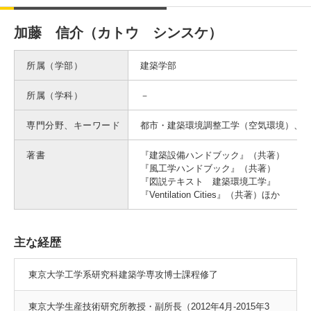
入試情報
加藤 信介（カトウ シンスケ）
受験生の方
在学生・保証人の方
卒業生の方
所属（学部）
建築学部
一般・企業の方
寄付・ご支援
アクセス
所属（学科）
－
専門分野、キーワード
都市・建築環境調整工学（空気環境）、
Pick Up
著書
『建築設備ハンドブック』（共著）
『風工学ハンドブック』（共著）
『図説テキスト 建築環境工学』
『Ventilation Cities』（共著）ほか
1. Action！x 工学院大学
主な経歴
東京大学工学系研究科建築学専攻博士課程修了
2. 工学院大学ヒストリー
東京大学生産技術研究所教授・副所長（2012年4月-2015年3