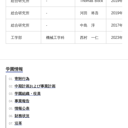
総合研究所
-
Thomas Bock
2019年6
総合研究所
-
河田 将吾
2019年6
総合研究所
-
中島 淳
2017年4
工学部
機械工学科
西村 一仁
2023年4
学園情報
寄附行為
中期計画および事業計画
学園組織・役員
事業報告
情報公表
財務状況
沿革