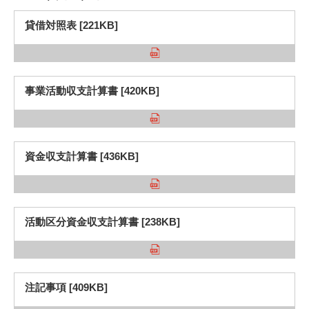
入試情報
貸借対照表 [221KB]
受験生の方
在学生・保証人の方
卒業生の方
一般・企業の方
寄付・ご支援
アクセス
事業活動収支計算書 [420KB]
Pick Up
資金収支計算書 [436KB]
1. Action！x 工学院大学
活動区分資金収支計算書 [238KB]
2. 工学院大学ヒストリー
注記事項 [409KB]