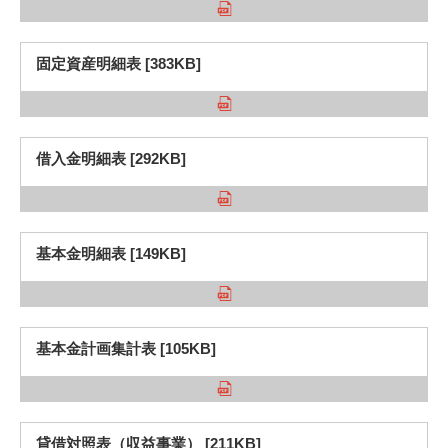
固定資産明細表 [383KB]
3. #KUTE VOICE エンジニアリーダーたちの声
借入金明細表 [292KB]
4. 航空理工学専攻特設サイト
5. 遠隔授業リンク集
基本金明細表 [149KB]
6. 寄付・ご支援
基本金計画集計表 [105KB]
貸借対照表（収益事業） [211KB]