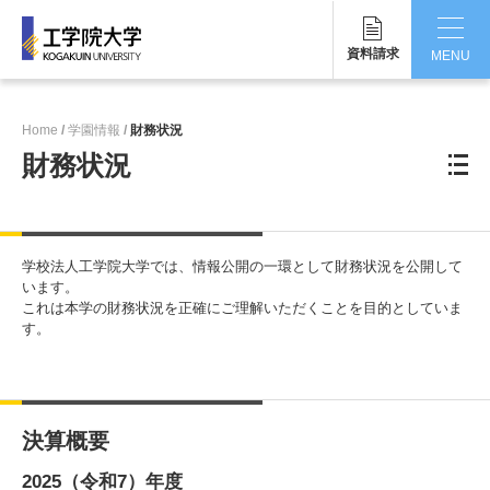
資料請求
MENU
CLOSE
Home
学園情報
財務状況
工学院大学について
財務状況
学部・大学院
学生生活
学校法人工学院大学では、情報公開の一環として財務状況を公開して
います。
国際交流・留学
これは本学の財務状況を正確にご理解いただくことを目的としていま
す。
研究・産学連携
就職・キャリア
決算概要
キャンパス
2025（令和7）年度