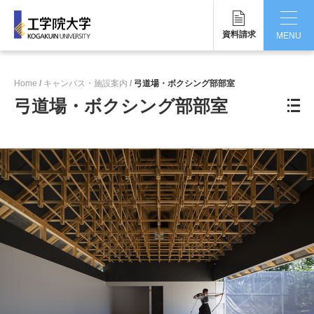
資料請求
MENU
CLOSE
Home
キャンパス・施設案内
弓道場・ボクシング部部室
工学院大学について
弓道場・ボクシング部部室
学部・大学院
学生生活
国際交流・留学
研究・産学連携
就職・キャリア
キャンパス