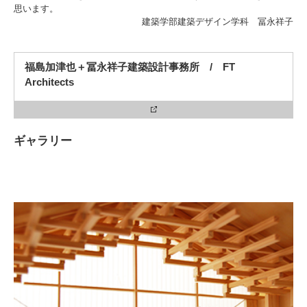
思います。
建築学部建築デザイン学科 冨永祥子
3. #KUTE VOICE エンジニアリーダーたちの声
福島加津也＋冨永祥子建築設計事務所 / FT
Architects
4. 航空理工学専攻特設サイト
ギャラリー
5. 遠隔授業リンク集
6. 寄付・ご支援