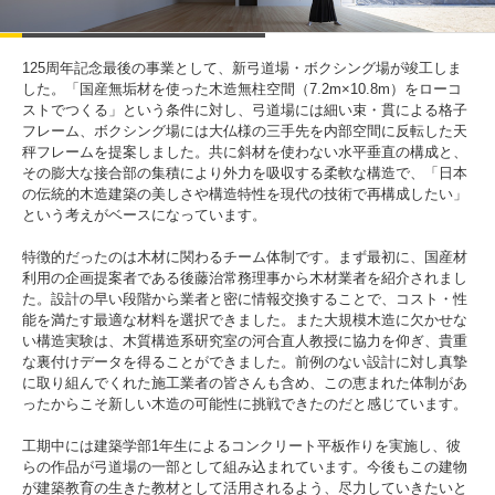
入試情報
125周年記念最後の事業として、新弓道場・ボクシング場が竣工しま
受験生の方
在学生・保証人の方
卒業生の方
した。「国産無垢材を使った木造無柱空間（7.2m×10.8m）をローコ
ストでつくる」という条件に対し、弓道場には細い束・貫による格子
フレーム、ボクシング場には大仏様の三手先を内部空間に反転した天
一般・企業の方
寄付・ご支援
アクセス
秤フレームを提案しました。共に斜材を使わない水平垂直の構成と、
その膨大な接合部の集積により外力を吸収する柔軟な構造で、「日本
の伝統的木造建築の美しさや構造特性を現代の技術で再構成したい」
という考えがベースになっています。
Pick Up
特徴的だったのは木材に関わるチーム体制です。まず最初に、国産材
利用の企画提案者である後藤治常務理事から木材業者を紹介されまし
た。設計の早い段階から業者と密に情報交換することで、コスト・性
能を満たす最適な材料を選択できました。また大規模木造に欠かせな
1. Action！x 工学院大学
い構造実験は、木質構造系研究室の河合直人教授に協力を仰ぎ、貴重
な裏付けデータを得ることができました。前例のない設計に対し真摯
に取り組んでくれた施工業者の皆さんも含め、この恵まれた体制があ
ったからこそ新しい木造の可能性に挑戦できたのだと感じています。
工期中には建築学部1年生によるコンクリート平板作りを実施し、彼
2. 工学院大学ヒストリー
らの作品が弓道場の一部として組み込まれています。今後もこの建物
が建築教育の生きた教材として活用されるよう、尽力していきたいと