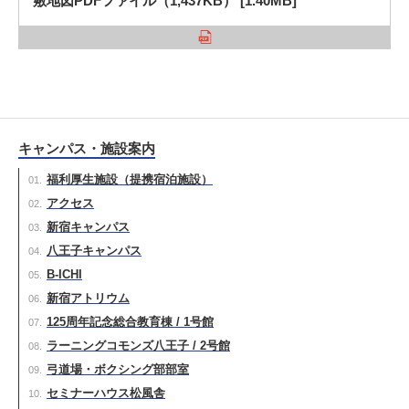
敷地図PDFファイル（1,437KB） [1.40MB]
キャンパス・施設案内
福利厚生施設（提携宿泊施設）
アクセス
新宿キャンパス
八王子キャンパス
B-ICHI
新宿アトリウム
125周年記念総合教育棟 / 1号館
ラーニングコモンズ八王子 / 2号館
弓道場・ボクシング部部室
セミナーハウス松風舎