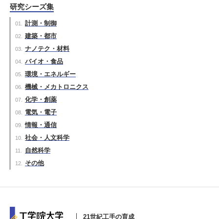
研究シーズ集
計測・制御
建築・都市
ナノテク・材料
バイオ・食品
環境・エネルギー
機械・メカトロニクス
化学・創薬
電気・電子
情報・通信
社会・人文科学
自然科学
その他
21世紀工手の育成