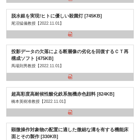
脱水銀を実現!ヒトに優しい殺菌灯 [745KB]
尾沼猛儀教授【2022.11.01】
投影データの欠落による断層像の劣化を回復するＣＴ再
構成ソフト [475KB]
馬場則男教授【2022.11.01】
超高彩度高耐候性酸化鉄系無機赤色顔料 [824KB]
橋本英樹准教授【2022.11.01】
顕微操作対象物の配置に適した微細な溝を有する機能床
面とその製作 [330KB]