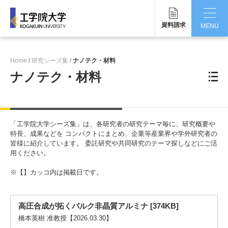
資料請求
MENU
CLOSE
Home
研究シーズ集
ナノテク・材料
工学院大学について
ナノテク・材料
学部・大学院
学生生活
「工学院大学シーズ集」は、各研究者の研究テーマ毎に、研究概要や
特長、成果などを コンパクトにまとめ、企業等産業界や学外研究者の
国際交流・留学
皆様に紹介しています。 委託研究や共同研究のテーマ探しなどにご活
用ください。
研究・産学連携
※【】カッコ内は掲載日です。
就職・キャリア
高圧合成が拓くバルク非晶質アルミナ [374KB]
キャンパス
橋本英樹 准教授【2026.03.30】