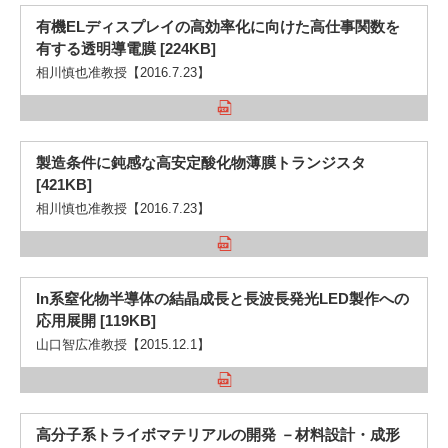
有機ELディスプレイの高効率化に向けた高仕事関数を
有する透明導電膜 [224KB]
相川慎也准教授【2016.7.23】
製造条件に鈍感な高安定酸化物薄膜トランジスタ
[421KB]
相川慎也准教授【2016.7.23】
In系窒化物半導体の結晶成長と長波長発光LED製作への
応用展開 [119KB]
山口智広准教授【2015.12.1】
高分子系トライボマテリアルの開発 －材料設計・成形