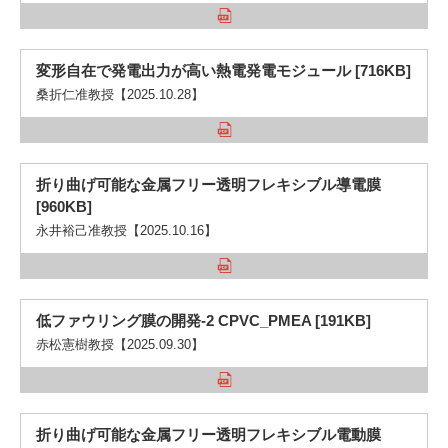
入試情報
受験生の方
在学生・保証人の方
卒業生の方
変形自在で発電出力が高い熱電発電モジュール [716KB]
桑折仁准教授【2025.10.28】
一般・企業の方
寄付・ご支援
アクセス
折り曲げ可能な金属フリー透明フレキシブル導電膜
[960KB]
Pick Up
永井裕己准教授【2025.10.16】
1. Action！x 工学院大学
低ファウリング膜の開発-2 CPVC_PMEA [191KB]
赤松憲樹教授【2025.09.30】
2. 工学院大学ヒストリー
折り曲げ可能な金属フリー透明フレキシブル電動膜