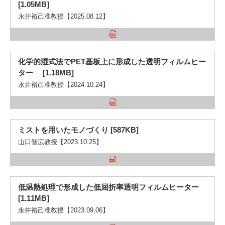
[1.05MB]
永井裕己准教授【2025.08.12】
3. #KUTE VOICE エンジニアリーダーたちの声
化学的湿式法でPET基板上に形成した透明フィルムヒー
ター [1.18MB]
永井裕己准教授【2024.10.24】
4. 航空理工学専攻特設サイト
5. 遠隔授業リンク集
ミストを用いたモノづくり [587KB]
6. 寄付・ご支援
山口智広教授【2023.10.25】
低温熱処理で形成した低屈折率透明フィルムヒーター
[1.11MB]
永井裕己准教授【2023.09.06】