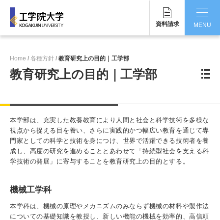
資料請求
MENU
CLOSE
Home
各種方針
教育研究上の目的｜工学部
工学院大学について
教育研究上の目的｜工学部
学部・大学院
学生生活
本学部は、充実した教養教育により人間と社会と科学技術を多様な
視点から捉える目を養い、さらに実践的かつ幅広い教育を通じて専
国際交流・留学
門家としての科学と技術を身につけ、世界で活躍できる技術者を養
成し、高度の研究を進めることとあわせて「持続型社会を支える科
研究・産学連携
学技術の発展」に寄与することを教育研究上の目的とする。
就職・キャリア
機械工学科
キャンパス
本学科は、機械の原理やメカニズムのみならず機械の材料や製作法
についての基礎知識を教授し、新しい機能の機械を効率的、高信頼