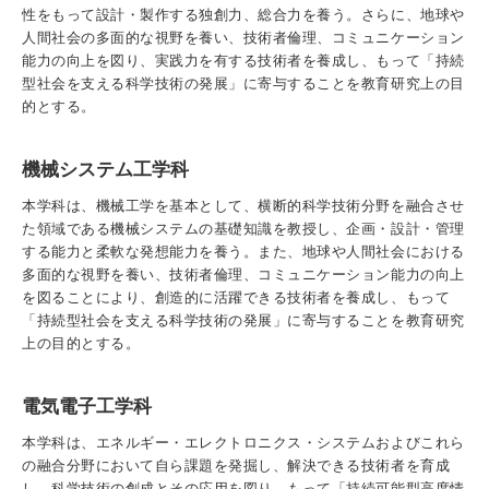
入試情報
性をもって設計・製作する独創力、総合力を養う。さらに、地球や
人間社会の多面的な視野を養い、技術者倫理、コミュニケーション
能力の向上を図り、実践力を有する技術者を養成し、もって「持続
受験生の方
在学生・保証人の方
卒業生の方
型社会を支える科学技術の発展」に寄与することを教育研究上の目
的とする。
一般・企業の方
寄付・ご支援
アクセス
機械システム工学科
本学科は、機械工学を基本として、横断的科学技術分野を融合させ
Pick Up
た領域である機械システムの基礎知識を教授し、企画・設計・管理
する能力と柔軟な発想能力を養う。また、地球や人間社会における
多面的な視野を養い、技術者倫理、コミュニケーション能力の向上
を図ることにより、創造的に活躍できる技術者を養成し、もって
1. Action！x 工学院大学
「持続型社会を支える科学技術の発展」に寄与することを教育研究
上の目的とする。
電気電子工学科
本学科は、エネルギー・エレクトロニクス・システムおよびこれら
2. 工学院大学ヒストリー
の融合分野において自ら課題を発掘し、解決できる技術者を育成
し、科学技術の創成とその応用を図り、もって「持続可能型高度情