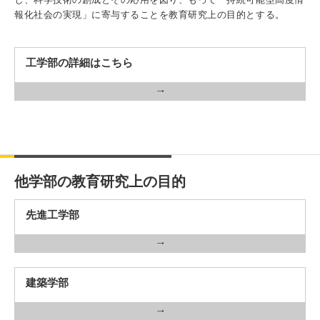
報化社会の実現」に寄与することを教育研究上の目的とする。
3. #KUTE VOICE エンジニアリーダーたちの声
工学部の詳細はこちら
4. 航空理工学専攻特設サイト
5. 遠隔授業リンク集
他学部の教育研究上の目的
6. 寄付・ご支援
先進工学部
建築学部