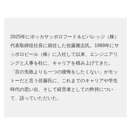
3. #KUTE VOICE エンジニアリーダーたちの声
2025年にポッカサッポロフード＆ビバレッジ（株）
代表取締役社長に就任した佐藤雅志氏。1989年にサ
4. 航空理工学専攻特設サイト
ッポロビール（株）に入社して以来、エンジニアリ
ングと人事を柱に、キャリアを積み上げてきた。
5. 遠隔授業リンク集
「百の失敗よりも一つの後悔をしたくない」がモッ
6. 寄付・ご支援
トーだと言う佐藤氏に、これまでのキャリアや学生
時代の思い出、そして経営者としての矜持につい
て、語っていただいた。