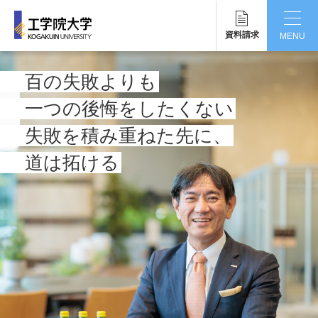
資料請求
MENU
CLOSE
百の失敗よりも
工学院大学について
一つの後悔をしたくない
学部・大学院
失敗を積み重ねた先に、
道は拓ける
学生生活
国際交流・留学
研究・産学連携
就職・キャリア
キャンパス