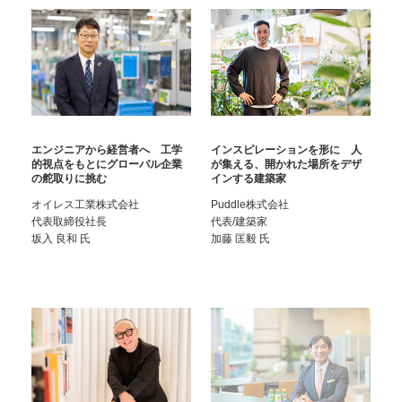
エンジニアから経営者へ 工学
インスピレーションを形に 人
的視点をもとにグローバル企業
が集える、開かれた場所をデザ
の舵取りに挑む
インする建築家
オイレス工業株式会社
Puddle株式会社
代表取締役社長
代表/建築家
坂入 良和
氏
加藤 匡毅
氏