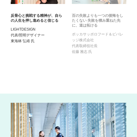
反骨心と挑戦する精神が、自ら
百の失敗よりも一つの後悔をし
の人生を押し進めると信じる
たくない 失敗を積み重ねた先
に、道は拓ける
LIGHTDESIGN
ポッカサッポロフード＆ビバレ
代表/照明デザイナー
ッジ株式会社
東海林 弘靖
氏
代表取締役社長
佐藤 雅志
氏