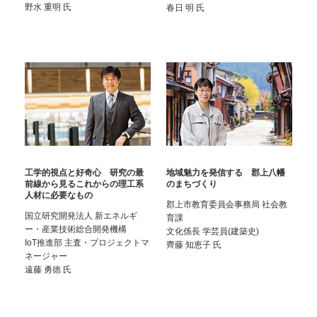
野水 重明
氏
春日 明
氏
工学的視点と好奇心 研究の最
地域魅力を発信する 郡上八幡
前線から見るこれからの理工系
のまちづくり
人材に必要なもの
郡上市教育委員会事務局 社会教
国立研究開発法人 新エネルギ
育課
ー・産業技術総合開発機構
文化係長 学芸員(建築史)
IoT推進部 主査・プロジェクトマ
齊藤 知恵子
氏
ネージャー
遠藤 勇徳
氏