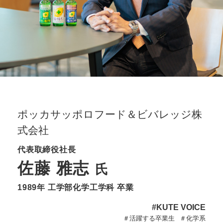
入試情報
受験生の方
在学生・保証人の方
卒業生の方
一般・企業の方
寄付・ご支援
アクセス
Pick Up
ポッカサッポロフード＆ビバレッジ株
式会社
1. Action！x 工学院大学
代表取締役社長
佐藤 雅志
氏
1989年 工学部化学工学科 卒業
2. 工学院大学ヒストリー
#KUTE VOICE
＃活躍する卒業生
＃化学系