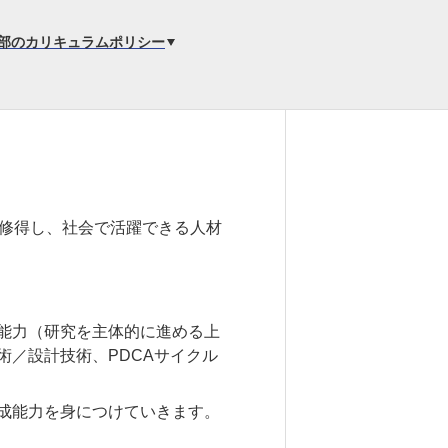
6. 寄付・ご支援
部のカリキュラムポリシー
キャンパス・相談会
試
ンフレット
修得し、社会で活躍できる人材
能力（研究を主体的に進める上
／設計技術、PDCAサイクル
成能力を身につけていきます。