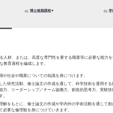
博士後期課程
学
キャンパス
入試情報
した就職
新宿キャンパス
入試情報
八王子キャンパス
オープン
皆さま
施設案内
大学院入
ま
動画・パ
る人材、または、高度な専門性を要する職業等に必要な能力を
な教育過程を編成します。
識や社会や職業についての知識を身につけます。
した研究活動、修士論文の作成を通して、科学技術を運用する
能力、リーダーシップ／チーム協働力、創造的思考力、実験技術
す。
理解をもとに、修士論文の作成や学内外の学術活動を通じて創
て必要な倫理観を身につけていきます。