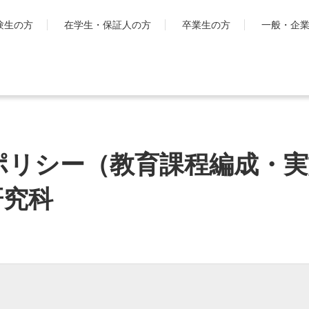
験生の方
在学生・保証人の方
卒業生の方
一般・企
学生生活
国際交流・留
キャンパスライフ
工学院大
とは
ポリシー（教育課程編成・実
シラバス・学生便覧
ハイブリ
授業・学習について
ディプロ
研究科
お金・保険に関すること
キャンパ
大学生活サポート
グ・プロ
科
学習支援センター
渡航時の
課外活動一覧
学生団体ポータルサイト
「SHAiR」
遠隔授業リンク集