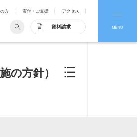
業の方
寄付・ご支援
アクセス
資料請求
MENU
CLOSE
学
Pick Up
学が考える国際交流
1. Action！x 工学院大学
施の方針）
ッド留学®
マット留学
2. 工学院大学ヒストリー
ス・アテンディン
グラム
注意
3. #KUTE VOICE エンジニアリー
ダーたちの声
4. 航空理工学専攻特設サイト
5. 遠隔授業リンク集