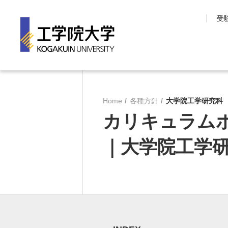
受
工学院大学について
学部・大学院
Home
各種方針
大学院工学研究科
長期目標『VISION150』
工学院大学の教育
カリキュラム
工学院大学について
先進工学部
SDGsへの取り組み
工学部
｜大学院工学
学園情報
建築学部
教育の質保証
情報学部
コンプライアンス
大学院 工学研究
各種方針
教育推進機構
沿革
教員・研究室一覧