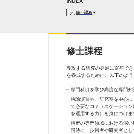
INDEX
修士課程
研究・産学連携
就職・キャリア
研究支援ポータルサイト
学び・研究を活か
教員・研究室情報
就職実績
産学共同研究センター
在学生・保護者の
修士課程
（CORC）
採用担当者の皆さ
総合研究所
卒業生の皆さま
専攻する研究の発展に寄与でき
スタートアップ支援
各種アンケート
を養成するために、以下のよう
ISDCプログラム
高大連携・地域連携
専門科目を学び高度な専門知
特論演習や、研究室を中心に
で必要なコミュニケーション
を運用する力）を身につけま
特定の専門領域における深い
同時に、技術者や研究者とし