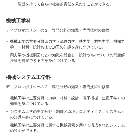
理観を持って自らの社会的責任を果たすことができる。
機械工学科
3. #KUTE VOICE エンジニアリーダーたちの声
ディプロマポリシーの２．専門分野の知識・専門技術の修得
機械工学の主要分野四力学（流体力学、熱力学、材料力学、機械力
学）・材料・設計および加工の知識を身につけている。
4. 航空理工学専攻特設サイト
四力学や機械製図などの知識を総合し、設計やものづくりの問題解
決策を提案できる力を身につけている。
5. 遠隔授業リンク集
機械システム工学科
6. 寄付・ご支援
ディプロマポリシーの２．専門分野の知識・専門技術の修得
機械工学の主要分野（力学・材料・設計・電子機械・生産工学）の
知識を身につけている。
システム工学の主要分野（制御／環境／ロボティクス／システム）
の知識を身につけている。
機械工学の主要分野に属する機械要素を用いて構成されたシステム
の説明ができる。