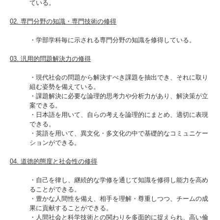
入試情報
ている。
02. 専門分野の知識・専門技術の修得
受験生の方
在学生・保証人の方
卒業生の方
・学部学科毎に示される専門分野の知識を修得している。
03. 汎用的問題解決力の修得
一般・企業の方
寄付・ご支援
アクセス
・現代社会の問題から解決すべき課題を抽出でき、それに取り
組む姿勢を備えている。
・課題解決に必要な論理的思考力や分析力があり、解決策が立
Pick Up
案できる。
・日本語を用いて、自らの考えを論理的にまとめ、適切に表現
できる。
・英語を用いて、異文化・多文化の中で基礎的なコミュニケー
ションができる。
1. Action！x 工学院大学
04. 道徳的態度と社会性の修得
・自己を律し、継続的な学修を通じて知識を修得し能力を高め
ることができる。
・豊かな人間性を備え、相手を理解・尊重しつつ、チームの成
2. 工学院大学ヒストリー
果に貢献することができる。
・人間社会と科学技術との関わりを多面的に捉えられ、高い倫