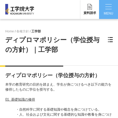
資料請求
MENU
CLOSE
Home
各種方針
工学部
工学院大学について
ディプロマポリシー（学位授与
学部・大学院
の方針）｜工学部
学生生活
国際交流・留学
ディプロマポリシー（学位授与の方針）
研究・産学連携
本学の教育研究の目的を踏まえ、学生が身につけるべき以下の能力を
修得したものに学位を授与する。
就職・キャリア
01. 基礎知識の修得
キャンパス
・自然科学に関する基礎知識や概念を身につけている。
・人、社会および文化に関する基礎的な知識や教養を身につけ