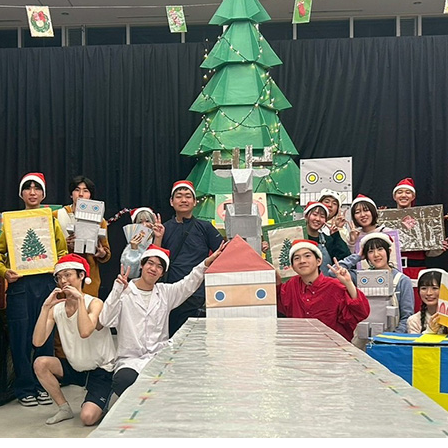
キャンパス
入試情報
した就職
新宿キャンパス
入試情報
八王子キャンパス
オープン
皆さま
施設案内
大学院入
ま
動画・パ