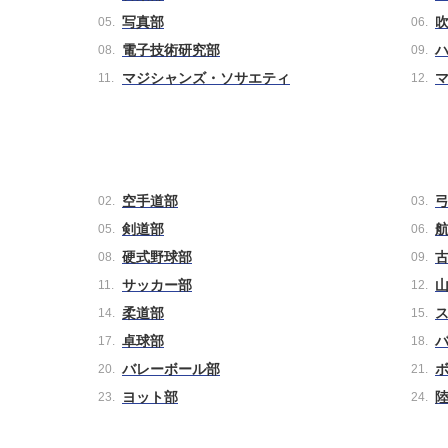
写真部
電子技術研究部
マジシャンズ・ソサエティ
空手道部
剣道部
硬式野球部
サッカー部
柔道部
卓球部
バレーボール部
ヨット部