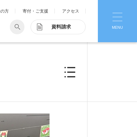
業の方
寄付・ご支援
アクセス
資料請求
MENU
CLOSE
学
Pick Up
学が考える国際交流
1. Action！x 工学院大学
ッド留学®
マット留学
2. 工学院大学ヒストリー
ス・アテンディン
グラム
注意
3. #KUTE VOICE エンジニアリー
ダーたちの声
4. 航空理工学専攻特設サイト
5. 遠隔授業リンク集