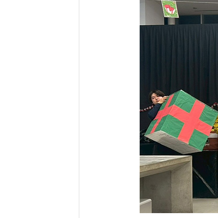
研究・産学連携
就職・キャリア
研究支援ポータルサイト
学び・研究を活か
教員・研究室情報
就職実績
産学共同研究センター
在学生・保護者の
（CORC）
採用担当者の皆さ
総合研究所
卒業生の皆さま
スタートアップ支援
各種アンケート
ISDCプログラム
高大連携・地域連携