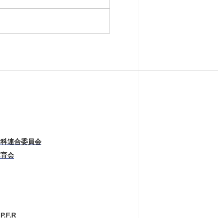
学科連合委員会
体育会
.P.F.R