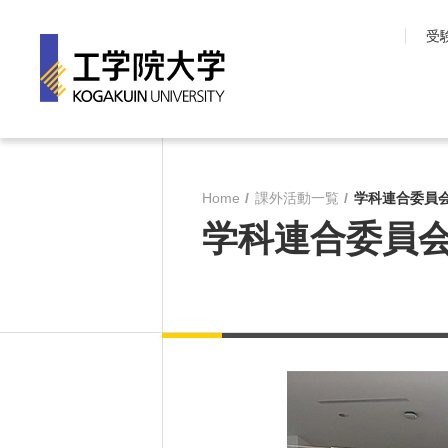
受
工学院大学について
学部・大学院
Home
課外活動一覧
学科連合委員
長期目標『VISION150』
工学院大学の教育
学科連合委員
工学院大学について
先進工学部
SDGsへの取り組み
工学部
学園情報
建築学部
教育の質保証
情報学部
コンプライアンス
大学院 工学研究
各種方針
教育推進機構
沿革
教員・研究室一覧