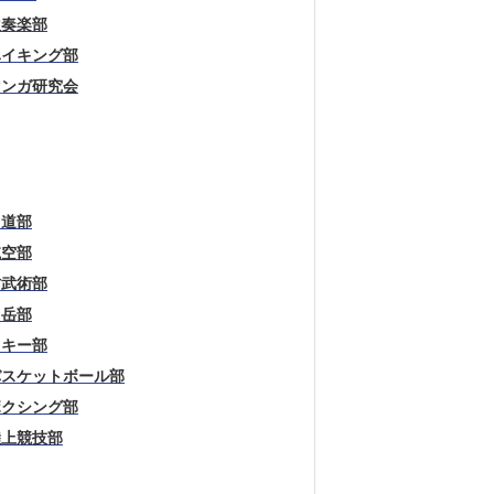
吹奏楽部
ハイキング部
マンガ研究会
弓道部
航空部
古武術部
山岳部
スキー部
バスケットボール部
ボクシング部
陸上競技部