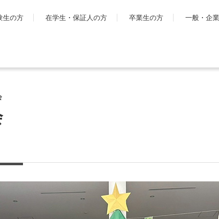
験生の方
在学生・保証人の方
卒業生の方
一般・企
学生生活
国際交流・留
会
キャンパスライフ
工学院大
とは
会
シラバス・学生便覧
ハイブリ
授業・学習について
ディプロ
お金・保険に関すること
キャンパ
大学生活サポート
グ・プロ
科
学習支援センター
渡航時の
課外活動一覧
学生団体ポータルサイト
「SHAiR」
遠隔授業リンク集