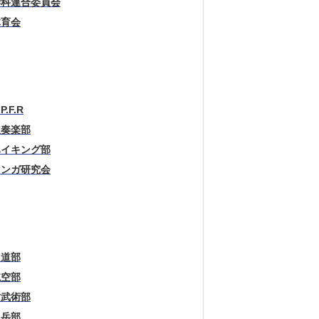
学科連合委員会
体育会
.P.F.R
吹奏楽部
ハイキング部
マンガ研究会
弓道部
航空部
古武術部
山岳部