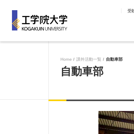
受
工学院大学について
学部・大学院
Home
課外活動一覧
自動車部
長期目標『VISION150』
工学院大学の教育
自動車部
工学院大学について
先進工学部
SDGsへの取り組み
工学部
学園情報
建築学部
教育の質保証
情報学部
コンプライアンス
大学院 工学研究
各種方針
教育推進機構
沿革
教員・研究室一覧