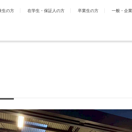
験生の方
在学生・保証人の方
卒業生の方
一般・企
学生生活
国際交流・留
キャンパスライフ
工学院大
とは
シラバス・学生便覧
ハイブリ
授業・学習について
ディプロ
お金・保険に関すること
キャンパ
大学生活サポート
グ・プロ
科
学習支援センター
渡航時の
課外活動一覧
学生団体ポータルサイト
「SHAiR」
遠隔授業リンク集