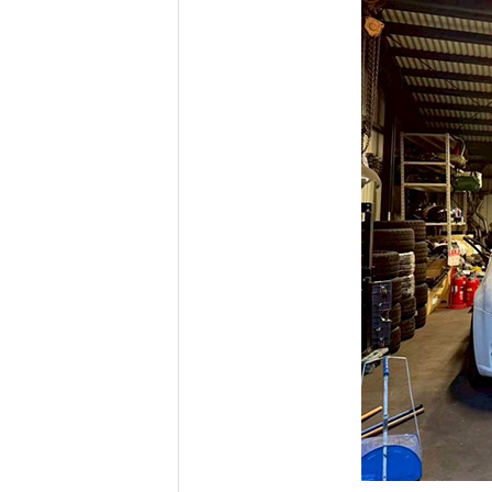
研究・産学連携
就職・キャリア
研究支援ポータルサイト
学び・研究を活か
教員・研究室情報
就職実績
産学共同研究センター
在学生・保護者の
（CORC）
採用担当者の皆さ
総合研究所
卒業生の皆さま
スタートアップ支援
各種アンケート
ISDCプログラム
高大連携・地域連携