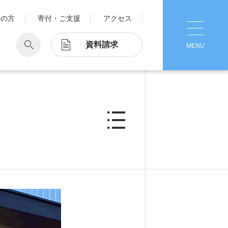
業の方
寄付・ご支援
アクセス
資料請求
MENU
CLOSE
学
Pick Up
学が考える国際交流
1. Action！x 工学院大学
ッド留学®
マット留学
2. 工学院大学ヒストリー
ス・アテンディン
グラム
注意
3. #KUTE VOICE エンジニアリー
ダーたちの声
4. 航空理工学専攻特設サイト
5. 遠隔授業リンク集