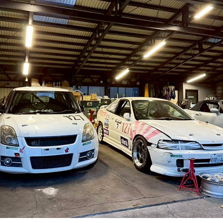
キャンパス
入試情報
した就職
新宿キャンパス
入試情報
八王子キャンパス
オープン
皆さま
施設案内
大学院入
ま
動画・パ