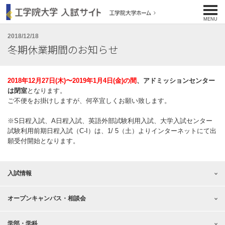
工学院大学 入試サイト
MENU
2018/12/18
冬期休業期間のお知らせ
2018年12月27日(木)〜2019年1月4日(金)の間
、アドミッションセンター
は閉室
となります。
ご不便をお掛けしますが、何卒宜しくお願い致します。
※S日程入試、A日程入試、英語外部試験利用入試、大学入試センター
試験利用前期日程入試（C-I）は、1/ 5（土）よりインターネットにて出
願受付開始となります。
入試情報
オープンキャンパス・相談会
学部・学科