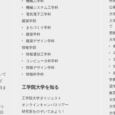
外
機械工学科
公
機械システム工学科
大
電気電子工学科
入
建築学部
て
まちづくり学科
受
建築学科
大
建築デザイン学科
情報学部
情報通信工学科
コンピュータ科学科
情報デザイン学科
いて
情報科学科
学
て
奨
工学院大学を知る
住ま
教
工学院大学ダイジェスト
大
オンラインキャンパスツアー
大
につ
研究室をのぞいてみよう！
用日
大