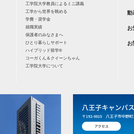
工学院大学教員によるミニ講義
工学から世界を眺める
動
学費・奨学金
就職実績
お
保護者のみなさまへ
ひとり暮らしサポート
お
ハイブリッド留学®
コーガくん＆クイーンちゃん
工学院大学について
八王子キャンパ
〒192-0015 八王子市中野町2
アクセス