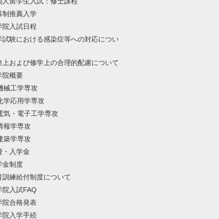
国人留学生入試：修士課程
募制推薦入学
学院入試日程
学試験における感染症等への対応につい
験上および修学上の合理的配慮について
学院概要
機械工学専攻
化学応用学専攻
電気・電子工学専攻
情報学専攻
建築学専攻
費・入学金
学金制度
育訓練給付制度について
学院入試FAQ
学院合格発表
学院入学手続