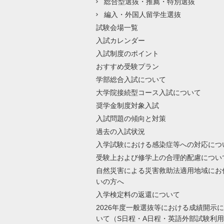
総合型選抜・推薦・特別選抜
編入・外国人留学生選抜
試験会場一覧
入試カレンダー
入試制度のポイント
おすすめ受験プラン
学部総合入試について
大学院接続型コース入試について
奨学金制度対象入試
入試問題の傾向と対策
過去の入試状況
入学試験における感染症等への対応につ
受験上および修学上の合理的配慮につい
自然災害による災害救助法適用地域にお
いの方へ
入学検定料の返還について
2026年度一般選抜等における成績開示
いて（S日程・A日程・英語外部試験利