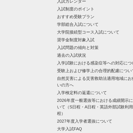
入試カレンダー
入試制度のポイント
おすすめ受験プラン
学部総合入試について
大学院接続型コース入試について
奨学金制度対象入試
入試問題の傾向と対策
過去の入試状況
入学試験における感染症等への対応につ
受験上および修学上の合理的配慮につい
自然災害による災害救助法適用地域にお
いの方へ
入学検定料の返還について
2026年度一般選抜等における成績開示
いて（S日程・A日程・英語外部試験利
程）
2027年度入学者選抜について
大学入試FAQ