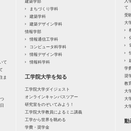
入
建築学部
て
まちづくり学科
受
建築学科
大
建築デザイン学科
情報学部
情報通信工学科
コンピュータ科学科
情報デザイン学科
いて
情報科学科
学
て
奨
工学院大学を知る
住ま
教
工学院大学ダイジェスト
大
オンラインキャンパスツアー
大
につ
研究室をのぞいてみよう！
用日
大
工学院大学教員によるミニ講義
工学から世界を眺める
動
学費・奨学金