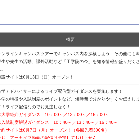
概要
オンラインキャンパスツアーでキャンパス内を探検しよう！その他にも
業生や先生の活動、課外活動など「工学院の今」を知る情報が盛りだく
ん。
特設サイトは6月13日（日）オープン！
進学アドバイザーによるライブ配信型ガイダンスを実施します！
本学の特徴や入試制度のポイントなど、短時間で分かりやすくお伝えし
す！ライブ配信なのでお見逃しなく！
①大学紹介ガイダンス 10：00～／13：00～／15：00～
②入試制度解説ガイダンス 10：40～／13：40～／15：40～
予約サイトは6月7日（月）オープン！（各回先着300名）
なお、アーカイブ動画の配信は予定しておりません。