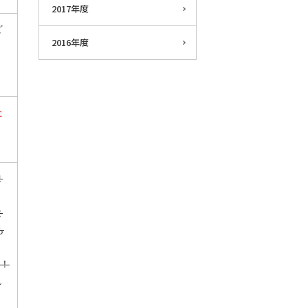
2017年度
ど
2016年度
た
ま
と
も
ン！
し