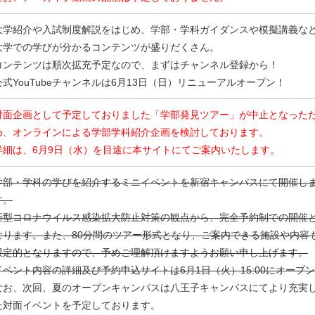
大学紹介や入試制度解説をはじめ、学部・学科ガイダンスや模擬講義な
大学での学びが分かるコンテンツが盛りだくさん。
コンテンツは順次拡充予定なので、まずはチャンネル登録から！
公式YouTubeチャンネルは6月13日（日）リニューアルオープン！
対面企画として予定しておりました「学部発見ツアー」が中止となった
め、オンラインによる学部学科紹介企画を検討しております。
詳細は、6月9日（水）を目途に本サイトにてご案内いたします。
学部・学科の学びを紹介するミニイベントを新宿キャンパスにて開催し
す。
新型コロナウイルス感染拡大防止対策の観点から、完全予約制での開催
なります。また、80分間のツアー形式となり、ご案内できる施設や内容
限定的となりますので、予めご理解頂けますようお願い申し上げます。
イベント内容の詳細及び予約申込サイトは6月1日（火）15:00にオープ
なお、次回、夏のオープンキャンパスは八王子キャンパスにてより充実
た対面イベントを予定しております。