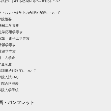
学試験における感染症等への対応につい
験上および修学上の合理的配慮について
学院概要
機械工学専攻
化学応用学専攻
電気・電子工学専攻
情報学専攻
建築学専攻
費・入学金
学金制度
育訓練給付制度について
学院入試FAQ
学院合格発表
学院入学手続
画・パンフレット