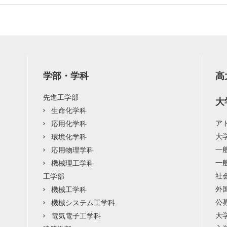
学部・学科
高
先進工学部
大
生命化学科
ア
応用化学科
大
環境化学科
一
応用物理学科
一
機械理工学科
社
工学部
外
機械工学科
公
機械システム工学科
大
電気電子工学科