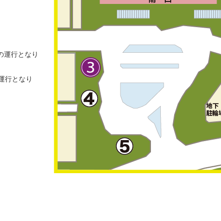
）
の運行となり
運行となり