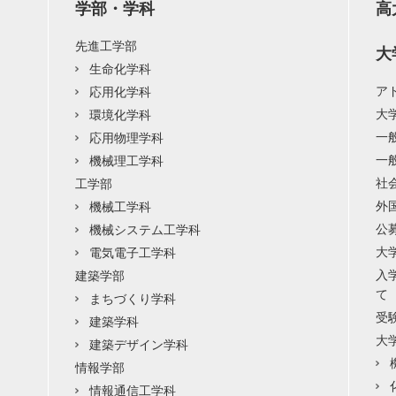
学部・学科
高
先進工学部
大
生命化学科
ア
応用化学科
大
環境化学科
一
応用物理学科
一
機械理工学科
社
工学部
外
機械工学科
公
機械システム工学科
大
電気電子工学科
入
建築学部
て
まちづくり学科
受
建築学科
大
建築デザイン学科
情報学部
情報通信工学科