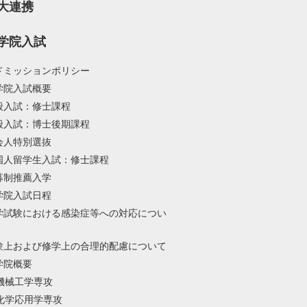
大連携
学院入試
ドミッションポリシー
学院入試概要
般入試：修士課程
般入試：博士後期課程
会人特別選抜
国人留学生入試：修士課程
募制推薦入学
学院入試日程
学試験における感染症等への対応につい
験上および修学上の合理的配慮について
学院概要
機械工学専攻
化学応用学専攻