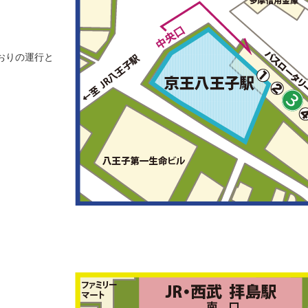
。
おりの運行と