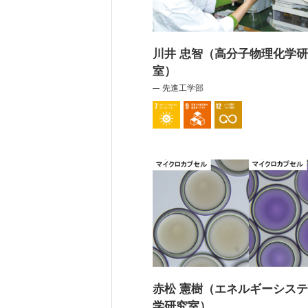
川井 忠智（高分子物理化学
室）
先進工学部
赤松 憲樹（エネルギーシス
学研究室）