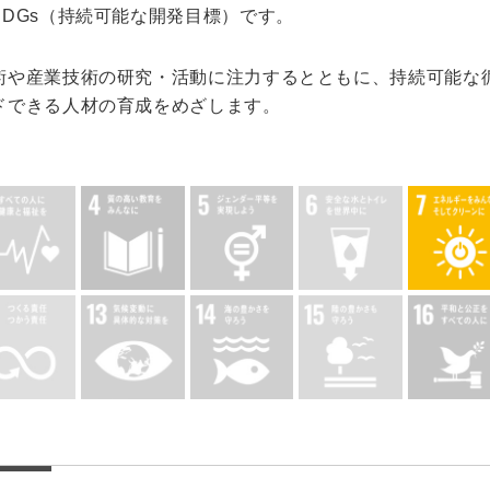
DGs（持続可能な開発目標）です。
キャンパス
入試情報
術や産業技術の研究・活動に注力するとともに、持続可能な
ドできる人材の育成をめざします。
した就職
新宿キャンパス
入試情報
八王子キャンパス
オープン
皆さま
施設案内
大学院入
ま
動画・パ