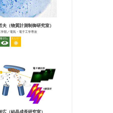
 哲夫（物質計測制御研究室）
工学部／電気・電子工学専攻
 智広（結晶成長研究室）