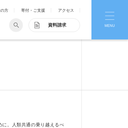
業の方
寄付・ご支援
アクセス
資料請求
MENU
CLOSE
学
Pick Up
学が考える国際交流
1. Action！x 工学院大学
ッド留学®
マット留学
2. 工学院大学ヒストリー
ス・アテンディン
グラム
注意
3. #KUTE VOICE エンジニアリー
ダーたちの声
4. 航空理工学専攻特設サイト
5. 遠隔授業リンク集
めに。人類共通の乗り越えるべ