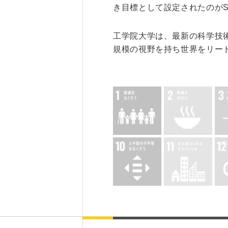
き目標として設定されたのがS
研究・産学連携
就職・キャリア
工学院大学は、最新の科学技
規模の視野を持ち世界をリー
研究支援ポータルサイト
学び・研究を活か
教員・研究室情報
就職実績
産学共同研究センター
在学生・保護者の
（CORC）
採用担当者の皆さ
総合研究所
卒業生の皆さま
スタートアップ支援
各種アンケート
ISDCプログラム
高大連携・地域連携