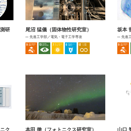
計測研
尾沼 猛儀（固体物性研究室）
坂本
先進工学部／電気・電子工学専攻
先進
ロニク
本田 徹（フォトニクス研究室）
山口