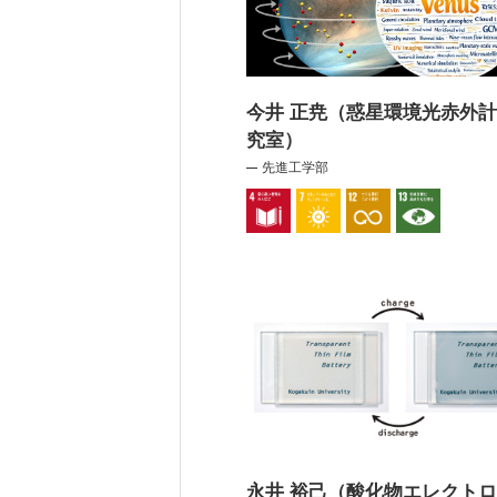
今井 正尭（惑星環境光赤外
究室）
先進工学部
永井 裕己（酸化物エレクト