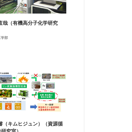
 直哉（有機高分子化学研究
工学部
熙濬（キムヒジュン）（資源循
学研究室）