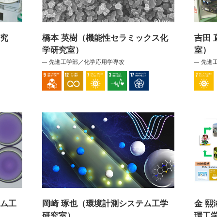
研究
橋本 英樹（機能性セラミックス化
吉田
学研究室）
室）
先進工学部／化学応用学専攻
先進
テム工
岡崎 琢也（環境計測システム工学
金 
研究室）
環工