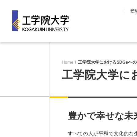
受
工学院大学について
学部・大学院
長期目標『VISION150』
工学院大学の教育
Home
工学院大学におけるSDGsへ
工学院大学について
先進工学部
工学院大学に
SDGsへの取り組み
工学部
学園情報
建築学部
教育の質保証
情報学部
コンプライアンス
大学院 工学研究
各種方針
教育推進機構
豊かで幸せな未
沿革
教員・研究室一覧
すべての人が平和で文化的な