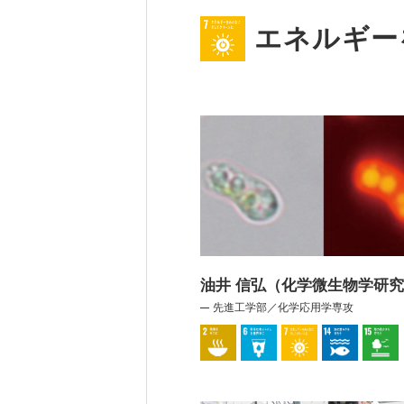
エネルギー
油井 信弘（化学微生物学研
先進工学部／化学応用学専攻