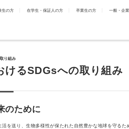
験生の方
在学生・保証人の方
卒業生の方
一般・企
学生生活
国際交流・留
キャンパスライフ
工学院大
の取り組み
とは
シラバス・学生便覧
おけるSDGsへの取り組み
ハイブリ
授業・学習について
ディプロ
お金・保険に関すること
キャンパ
大学生活サポート
グ・プロ
科
学習支援センター
渡航時の
課外活動一覧
来のために
学生団体ポータルサイト
「SHAiR」
生活を送り、生物多様性が保たれた自然豊かな地球を守るた
遠隔授業リンク集